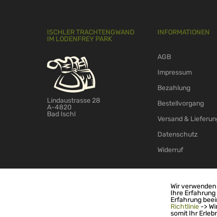
ISCHLER TRACHTENGWAND
INFORMATIONEN
IM LODENFREY PARK
AGB
Impressum
Bezahlung
Lindaustrasse 28
Bestellvorgang
A-4820
Bad Ischl
Versand & Lieferun
Datenschutz
Widerruf
Wir verwenden 
Ihre Erfahrung
© 2026 - TS-Handelsagentur GmbH
Erfahrung beei
Richtlinie
-> Wi
somit Ihr Erleb