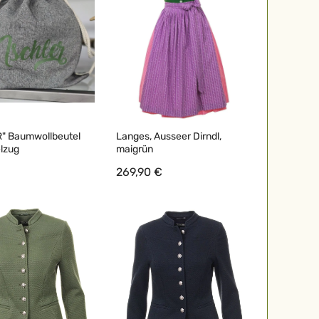
" Baumwollbeutel
Langes, Ausseer Dirndl,
elzug
maigrün
269,90 €