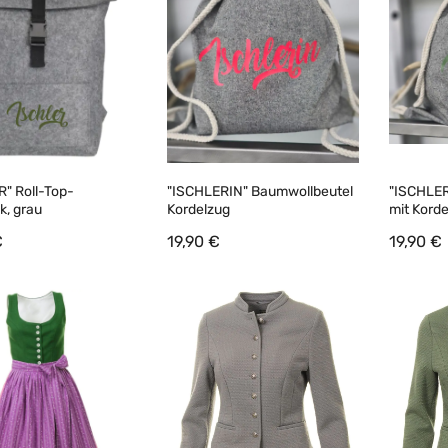
" Roll-Top-
"ISCHLERIN" Baumwollbeutel
"ISCHLER
k, grau
Kordelzug
mit Kord
€
19,90 €
19,90 €