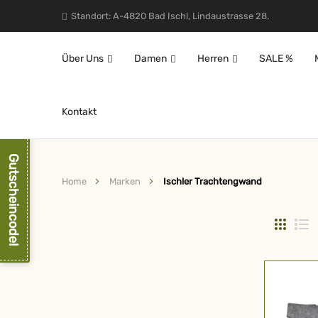
Standort: A-4820 Bad Ischl, Lindaustrasse 28.
Über Uns
Damen
Herren
SALE %
Kontakt
Gutscheincode!
Home
Marken
Ischler Trachtengwand
Raster
L