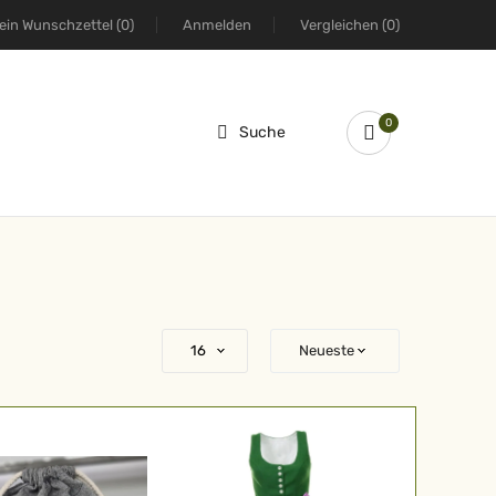
ein Wunschzettel
(0)
Anmelden
Vergleichen
(0)
0
Suche