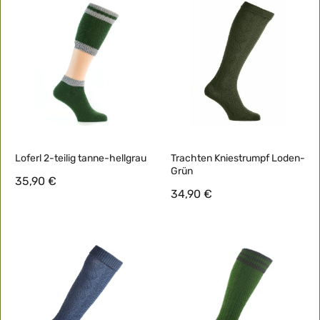
Loferl 2-teilig tanne-hellgrau
Trachten Kniestrumpf Loden-
Grün
35,90 €
34,90 €