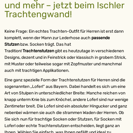
und mehr – jetzt beim Ischler
Trachtengwand!
Keine Frage: Ein echtes Trachten-Outfit für Herren ist erst dann
komplett, wenn der Mann zur Lederhose auch
passende
Stutzen
bzw. Socken trägt. Das hat
Tradition!
Trachtenstutzen
gibt es heutzutage in verschiedenen
Designs, dezent und in Feinstrick oder klassisch in grobem Strick,
mit Muster oder teilweise sogar mit Zopfmuster und manchmal
auch mit trachtigen Applikationen.
Eine ganz spezielle Form der Trachtenstutzen für Herren sind die
sogenannten „Loferl“ aus Bayern. Dabei handelt es sich um eine
Art von Stulpen in unterschiedlicher Breite: Manche reichen von
knapp unterm Knie bis zum Knöchel, andere Loferl sind nur wenige
Zentimeter breit. Die Loferl sind ein absoluter Hingucker und ganz
nebenbei wärmen sie auch die strammen Waden der Herren. Ob
Sie sich nun für trachtige Socken oder Stutzen, für Socken mit
Loferl oder echte Trachtenstutzen entscheiden, liegt ganz an
Ihnen. Wählen Sie einfach, was Ihnen gefällt und ideal zu