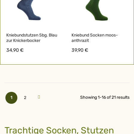
Kniebundstutzen Sbg. Blau
Kniebund Socken moos-
zur Knickerbocker
anthrazit
34,90 €
39,90 €
Seite
Sie lesen gerade Seite
Seite
Seite
Weiter
Showing
1
-
16
of
21
results
1
2
Trachtige Socken, Stutzen