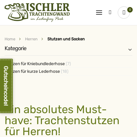
0
Home
Herren
Stutzen und Socken
Kategorie
Artikel
Stutzen für Kniebundlederhose
7
Gutscheincode!
Artikel
Stutzen für kurze Lederhose
18
Ein absolutes Must-
have: Trachtenstutzen
für Herren!