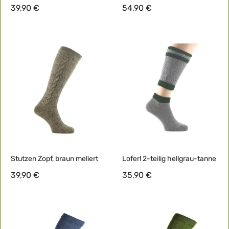
39,90 €
54,90 €
Stutzen Zopf, braun meliert
Loferl 2-teilig hellgrau-tanne
39,90 €
35,90 €