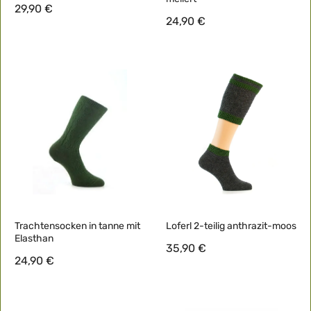
29,90 €
24,90 €
Trachtensocken in tanne mit
Loferl 2-teilig anthrazit-moos
Elasthan
35,90 €
24,90 €