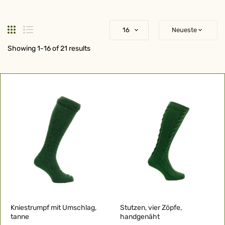
Raster
Liste
Showing
1
-
16
of
21
results
Kniestrumpf mit Umschlag,
Stutzen, vier Zöpfe,
tanne
handgenäht