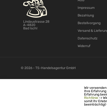
AGB
Impressum
Bezahlung
Lindaustrasse 28
Bestellvorgang
A-4820
Bad Ischl
Versand & Lieferun
Datenschutz
Widerruf
© 2026 - TS-Handelsagentur GmbH
Wir verwenden 
Ihre Erfahrung
Erfahrung beei
Richtlinie
-> Wi
somit Ihr Erleb
beeinträchtigt