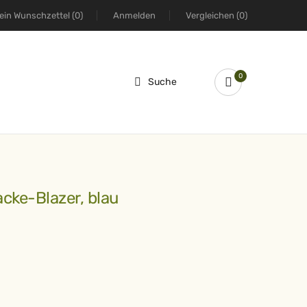
ein Wunschzettel
(0)
Anmelden
Vergleichen
(0)
0
Suche
acke-Blazer, blau