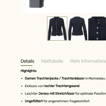
Zum
Anfang
der
Bildergalerie
springen
Details
Maßtabelle
Mehr Information
Highlights:
Damen Trachtenjacke / Trachtenblazer
in Marineblau
Exklusiv von
Ischler Trachtengwand
Leichter
Jersey mit Stretchfaser
für optimale Passfo
Ungefüttert
für angenehmen Tragekomfort