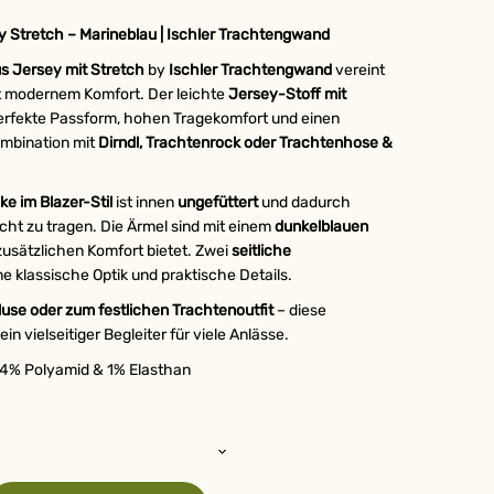
Stretch – Marineblau | Ischler Trachtengwand
 Jersey mit Stretch
by
Ischler Trachtengwand
vereint
mit modernem Komfort. Der leichte
Jersey-Stoff mit
perfekte Passform, hohen Tragekomfort und einen
ombination mit
Dirndl, Trachtenrock oder Trachtenhose &
e im Blazer-Stil
ist innen
ungefüttert
und dadurch
ht zu tragen. Die Ärmel sind mit einem
dunkelblauen
zusätzlichen Komfort bietet. Zwei
seitliche
ne klassische Optik und praktische Details.
luse oder zum festlichen Trachtenoutfit
– diese
 ein vielseitiger Begleiter für viele Anlässe.
44% Polyamid & 1% Elasthan