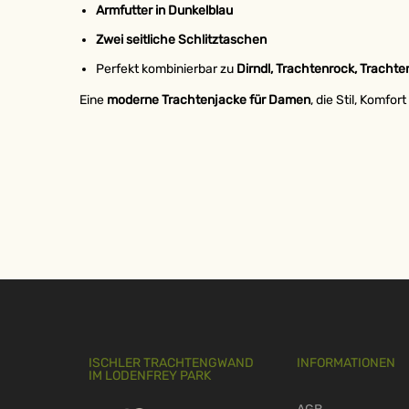
Armfutter in Dunkelblau
Zwei seitliche Schlitztaschen
Perfekt kombinierbar zu
Dirndl, Trachtenrock, Tracht
Eine
moderne Trachtenjacke für Damen
, die Stil, Komfo
ISCHLER TRACHTENGWAND
INFORMATIONEN
IM LODENFREY PARK