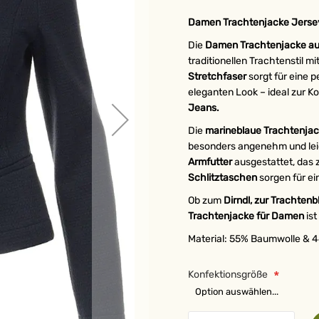
Damen Trachtenjacke Jersey 
Die
Damen Trachtenjacke aus
traditionellen Trachtenstil 
Stretchfaser
sorgt für eine 
eleganten Look – ideal zur K
Jeans.
Die
marineblaue Trachtenjack
besonders angenehm und leic
Armfutter
ausgestattet, das 
Schlitztaschen
sorgen für ei
Ob zum
Dirndl, zur Trachtenb
Trachtenjacke für Damen
ist
Material: 55% Baumwolle & 
Konfektionsgröße