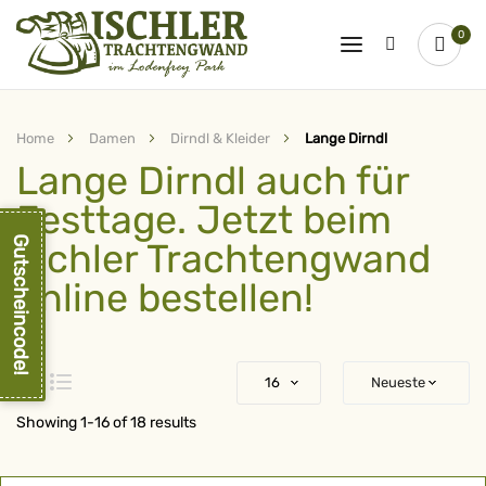
0
Home
Damen
Dirndl & Kleider
Lange Dirndl
Lange Dirndl auch für
Festtage. Jetzt beim
Gutscheincode!
Ischler Trachtengwand
online bestellen!
Raster
Liste
Showing
1
-
16
of
18
results