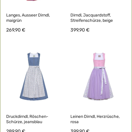
Langes, Ausseer Dirndl,
Dirndl, Jacquardstoff,
maigrün
Streifenschürze, beige
269,90 €
399,90 €
Druckdirndl, Röschen-
Leinen Dirndl, Herzrüsche,
Schürze, jeansblau
rosa
289,90 €
399,90 €