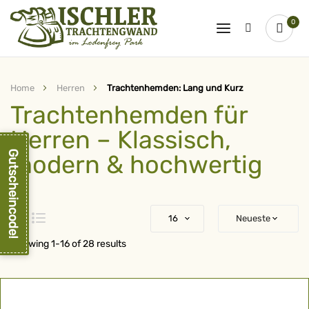
0
Home
Herren
Trachtenhemden: Lang und Kurz
Trachtenhemden für
Herren – Klassisch,
Gutscheincode!
modern & hochwertig
Raster
Liste
Showing
1
-
16
of
28
results