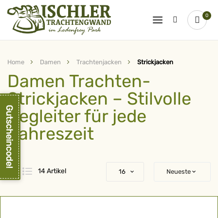
0
Home
Damen
Trachtenjacken
Strickjacken
Damen Trachten-
Strickjacken – Stilvolle
Gutscheincode!
Begleiter für jede
Jahreszeit
Raster
Liste
14
Artikel