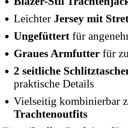
Blazer-Stil Trachtenjac
Leichter
Jersey mit Stre
Ungefüttert
für angenehm
Graues Armfutter
für z
2 seitliche Schlitztasche
praktische Details
Vielseitig kombinierbar 
Trachtenoutfits