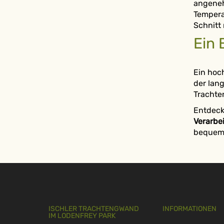
angeneh
Tempera
Schnitt
Ein 
Ein hoch
der lang
Trachte
Entdeck
Verarbe
bequem 
ISCHLER TRACHTENGWAND
INFORMATIONEN
IM LODENFREY PARK