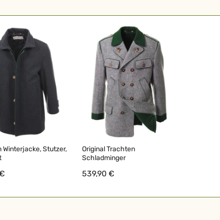
 Winterjacke, Stutzer,
Original Trachten
t
Schladminger
 €
539,90 €