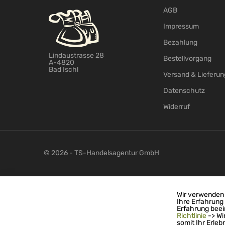
AGB
Impressum
Bezahlung
Lindaustrasse 28
Bestellvorgang
A-4820
Bad Ischl
Versand & Lieferun
Datenschutz
Widerruf
© 2026 - TS-Handelsagentur GmbH
Wir verwenden 
Ihre Erfahrung
Erfahrung beei
Richtlinie
-> Wi
somit Ihr Erleb