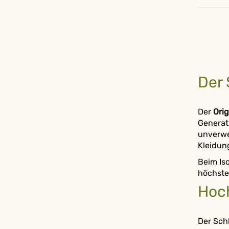
Der 
Der
Ori
Generat
unverwec
Kleidun
Beim Is
höchste
Hoch
Der Sch