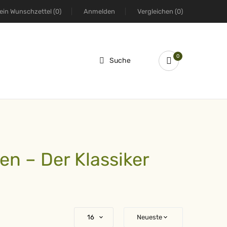
ein Wunschzettel
(0)
Anmelden
Vergleichen
(0)
0
Suche
en – Der Klassiker