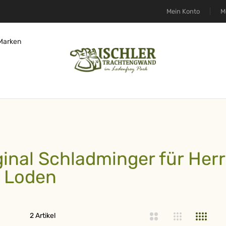
Mein Konto
M
Marken
ginal Schladminger für Herr
 Loden
iste
2
Artikel