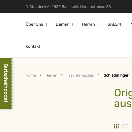
Standort: A-4820 Bad Ischl, Lindaustrasse 28.
Über Uns
Damen
Herren
SALE %
Kontakt
Gutscheincode!
Home
Herren
Trachtenjacken
Schladminger
Ori
aus
Raster
L