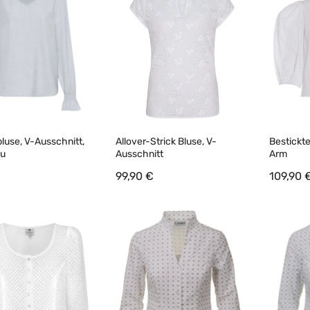
luse, V-Ausschnitt,
Allover-Strick Bluse, V-
Bestickte
au
Ausschnitt
Arm
€
99,90 €
109,90 