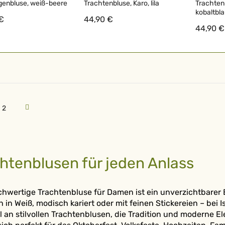
genbluse, weiß-beere
Trachtenbluse, Karo, lila
Trachtenb
kobaltbl
 €
44,90 €
44,90 €
en gerade Seite
Seite
Seite
Weiter
2
htenblusen für jeden Anlass
chwertige Trachtenbluse für Damen ist ein unverzichtbarer 
h in Weiß, modisch kariert oder mit feinen Stickereien – bei
 an stilvollen Trachtenblusen, die Tradition und moderne 