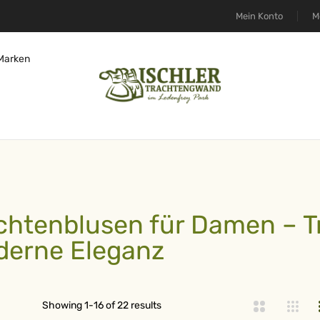
Mein Konto
M
Marken
chtenblusen für Damen – Tra
erne Eleganz
iste
Showing
1
-
16
of
22
results