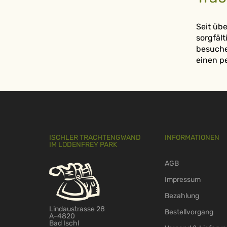
Seit üb
sorgfäl
besuche
einen p
ISCHLER TRACHTENGWAND
INFORMATIONEN
IM LODENFREY PARK
AGB
Impressum
Bezahlung
Lindaustrasse 28
Bestellvorgang
A-4820
Bad Ischl