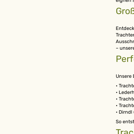
eignen s
Gro
Entdeck
Trachte
Ausschn
– unsere
Perf
Unsere 
• Trach
• Leder
• Trach
• Trach
• Dirnd
So entst
Trac