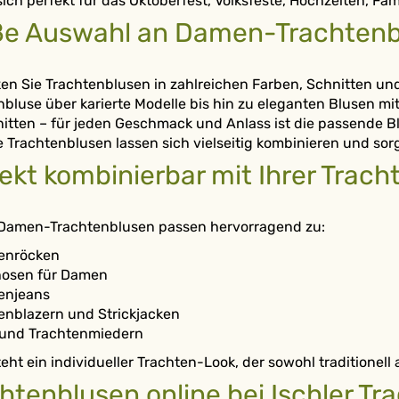
ich perfekt für das Oktoberfest, Volksfeste, Hochzeiten, Fami
ße Auswahl an Damen-Trachtenb
en Sie Trachtenblusen in zahlreichen Farben, Schnitten und
nbluse über karierte Modelle bis hin zu eleganten Blusen m
itten – für jeden Geschmack und Anlass ist die passende B
 Trachtenblusen lassen sich vielseitig kombinieren und sorgen
ekt kombinierbar mit Ihrer Trach
Damen-Trachtenblusen passen hervorragend zu:
tenröcken
hosen für Damen
tenjeans
tenblazern und Strickjacken
l und Trachtenmiedern
eht ein individueller Trachten-Look, der sowohl traditionell
htenblusen online bei Ischler 