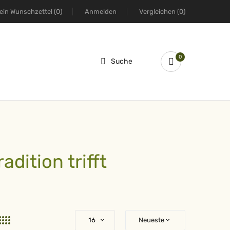
ein Wunschzettel
(0)
Anmelden
Vergleichen
(0)
0
Suche
dition trifft