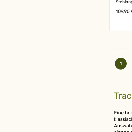
Stehkra
109,90
Seite
Sie les
1
Trac
Eine ho
klassisc
Auswahl