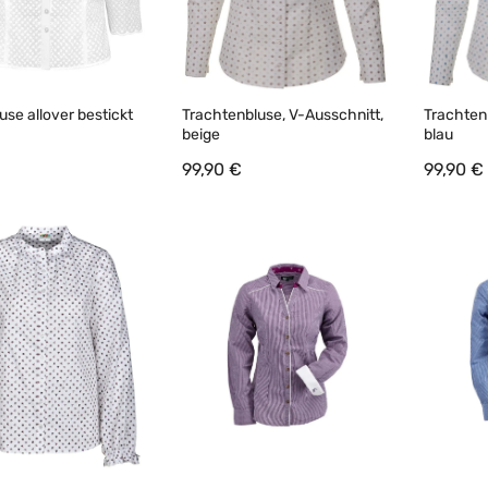
use allover bestickt
Trachtenbluse, V-Ausschnitt,
Trachten
beige
blau
99,90 €
99,90 €