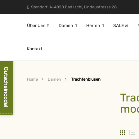
Standort: A-4820 Bad Ischl, Lindaustrasse 28.
Über Uns
Damen
Herren
SALE %
Kontakt
Gutscheincode!
Home
Damen
Trachtenblusen
Tra
mod
Raster
L