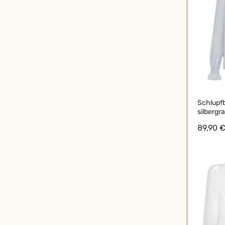
Schlupfb
silbergr
89,90 