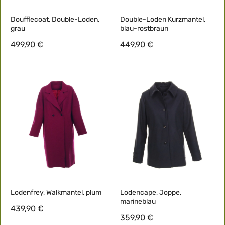
Doufflecoat, Double-Loden,
Double-Loden Kurzmantel,
grau
blau-rostbraun
499,90 €
449,90 €
Lodenfrey, Walkmantel, plum
Lodencape, Joppe,
marineblau
439,90 €
359,90 €