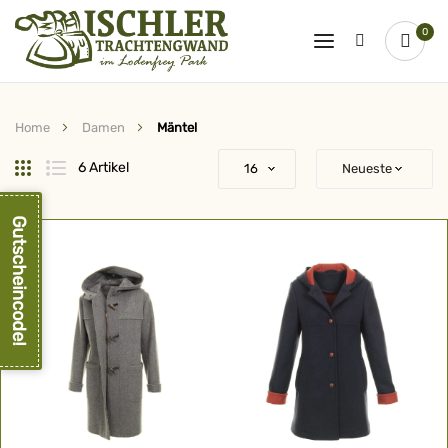
0
Home
Damen
Mäntel
Raster
Liste
6
Artikel
Gutscheincode!