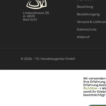
Bezahlung
Lindaustrasse 28
Bestellvorgang
A-4820
Bad Ischl
Versand & Lieferun
Datenschutz
Widerruf
© 2026 - TS-Handelsagentur GmbH
Wir verwenden 
Ihre Erfahrung
Erfahrung beei
Richtlinie
-> Wi
somit Ihr Erleb
beeinträchtigt