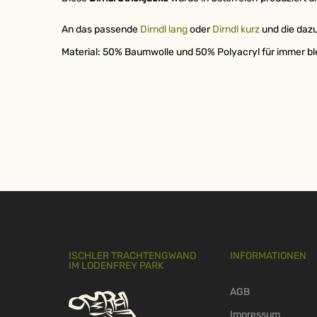
An das passende
Dirndl lang
oder
Dirndl kurz
und die daz
Material: 50% Baumwolle und 50% Polyacryl für immer bl
ISCHLER TRACHTENGWAND
INFORMATIONEN
IM LODENFREY PARK
AGB
Impressum