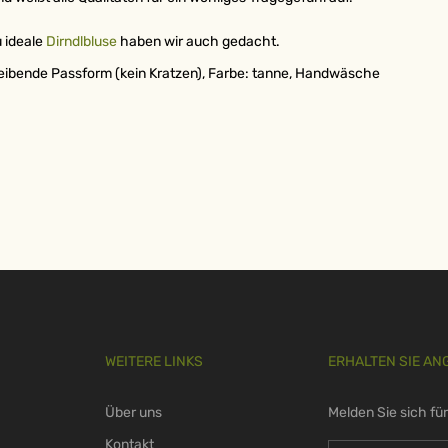
u ideale
Dirndlbluse
haben wir auch gedacht.
eibende Passform (kein Kratzen), Farbe: tanne, Handwäsche
WEITERE LINKS
ERHALTEN SIE AN
Über uns
Melden Sie sich fü
Kontakt