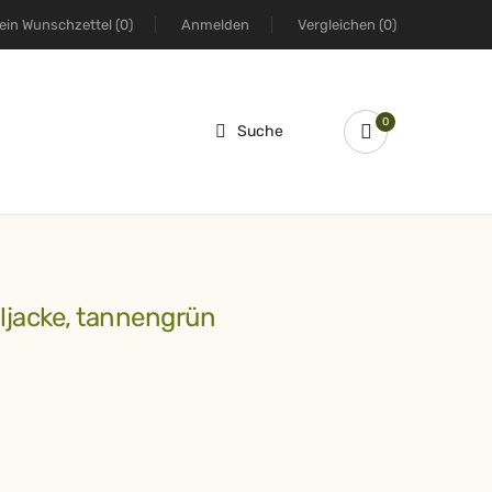
ein Wunschzettel
(0)
Anmelden
Vergleichen
(0)
0
Suche
ndljacke, tannengrün