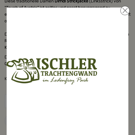
Diese traditionelle Damen
Dirndl Strickjacke
(Linksstrick) von
"Touch of Austria" ist zeitlos und passt hervorragend zu
einem
Dirndl
, Trachtenkleid, Hose oder Rock - diese
Strickjacke
ist
optimal einsetzbar.
Die
Trachtenjacke
ist kurz geschnitten, tailliert und hat hinten am
Rückenende 2 Seitenschlitze für eine ideale Passform. Die
Knopfleiste zieren sechs kleine, halbrunde Silberknöpfchen.
Diese
Dirndljacke
wurde in Österreich produziert und weißt alle
Qualitäten für ein wohliges Tragegefühl auf.
Konfektionsgröße
Zum Warenkorb