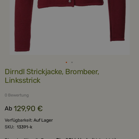
Zum
Dirndl Strickjacke, Brombeer,
Anfang
der
Linksstrick
Bildergalerie
springen
0 Bewertung
129,90 €
Ab
Verfügbarkeit:
Auf Lager
SKU:
13391-k