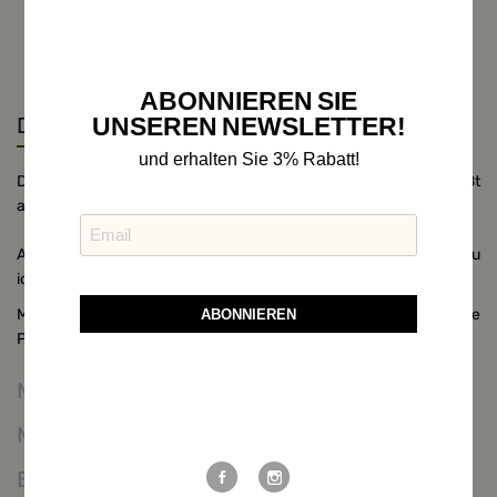
ABONNIEREN SIE
UNSEREN NEWSLETTER!
Details
und erhalten Sie 3% Rabatt!
Diese
Dirndl Strickjacke
wurde in Österreich produziert und weißt
alle Qualitäten für ein wohliges Tragegefühl auf.
An das passende
Dirndl lang
oder
Dirndl kurz
und die dazu
ideale
Dirndlbluse
haben wir auch gedacht.
Material: 50% Baumwolle und 50% Polyacryl für immer bleibende
ABONNIEREN
Passform (kein Kratzen), Farbe: Brombeer, Handwäsche
Maßtabelle
Weitere Möglichkeiten, in Verbindung
zu bleiben:
Mehr Informationen
Bewertungen