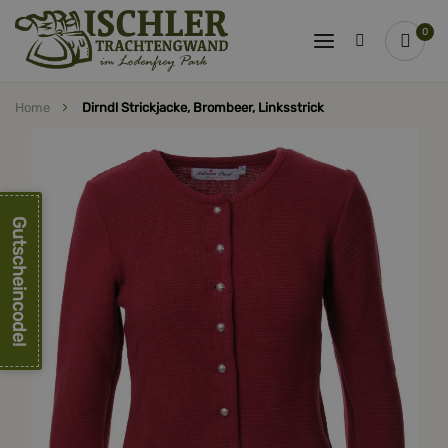
0
Home
Dirndl Strickjacke, Brombeer, Linksstrick
Zum
Ende
der
Bildergalerie
springen
Gutscheincode!