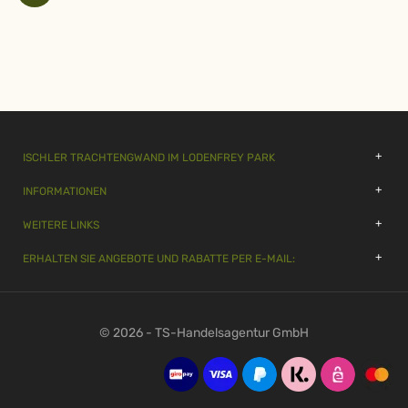
ISCHLER TRACHTENGWAND IM LODENFREY PARK
INFORMATIONEN
WEITERE LINKS
ERHALTEN SIE ANGEBOTE UND RABATTE PER E-MAIL:
© 2026 - TS-Handelsagentur GmbH