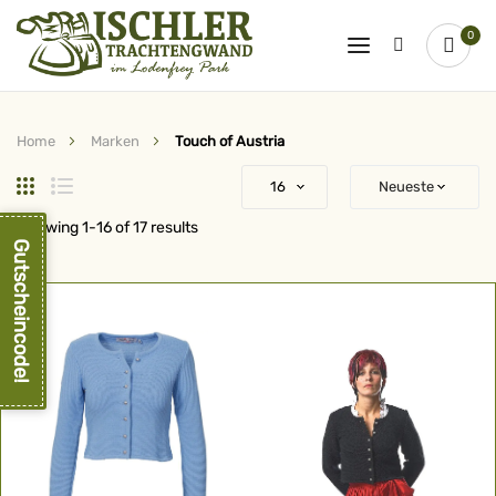
0
Home
Marken
Touch of Austria
Raster
Liste
Showing
1
-
16
of
17
results
Gutscheincode!