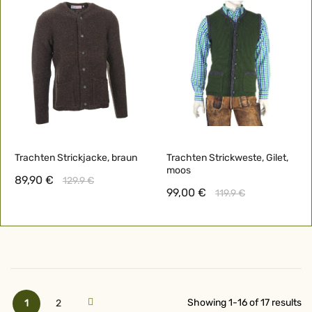
Trachten Strickjacke, braun
Trachten Strickweste, Gilet,
moos
89,90 €
129.9 €
99,00 €
119.9 €
Seite
Sie lesen gerade Seite
Seite
Seite
Weiter
Showing
1
-
16
of
17
results
1
2