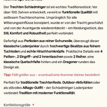
Der
Trachten Schladminger
ist ein echtes Traditionsstück: Vor
über 100 Jahren entwickelt, vereint er
funktionelle Qualität
mit
zeitlosem Trachtencharme. Ursprünglich für alle
Witterungseinflüsse konzipiert, wurde er von der Tracht geschätzt
und von der Avantgarde wiederentdeckt – ein Kleidungsstück, das
Stil, Komfort und Robustheit
perfekt verbindet.
Gefertigt aus
Perlloden aus reiner Schurwolle
, überzeugt dieser
klassische Lodenjanker
durch
hochwertige Besätze aus feinem
Tuchloden
und
echte Hirschhornknöpfe
. Praktische Details wie
4
Patten-, 2 Eingriff- und 2 Innentaschen
sowie
2 Reiher
, eine
klassische Quetschfalte
hinten und ein
Dragoner
runden das
Design ab.
Tipp:
Fällt größer aus – eventuell eine Nummer kleiner bestellen!
Perfekt für
traditionelle Trachtenfeste
,
Outdoor-Aktivitäten
oder
als stilvolles
Alltags-Outfit
– der Schladminger Lodenjanker
verbindet
Tradition mit moderner Funktionalität
.
Konfektionsgröße