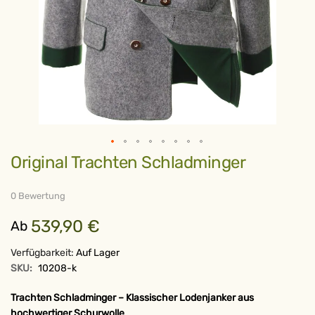
Zum
Original Trachten Schladminger
Anfang
der
Bildergalerie
springen
0 Bewertung
539,90 €
Ab
Verfügbarkeit:
Auf Lager
SKU:
10208-k
Trachten Schladminger – Klassischer Lodenjanker aus
hochwertiger Schurwolle