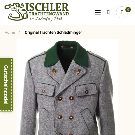
0
Home
Original Trachten Schladminger
Zum
Ende
der
Bildergalerie
springen
Gutscheincode!