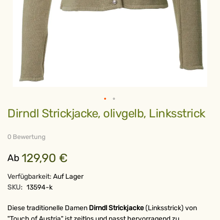
Zum
Dirndl Strickjacke, olivgelb, Linksstrick
Anfang
der
Bildergalerie
springen
0 Bewertung
129,90 €
Ab
Verfügbarkeit:
Auf Lager
SKU:
13594-k
Diese traditionelle Damen
Dirndl Strickjacke
(Linksstrick) von
"Touch of Austria" ist zeitlos und passt hervorragend zu