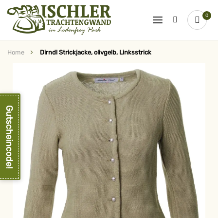
0
Home
Dirndl Strickjacke, olivgelb, Linksstrick
Zum
Ende
der
Bildergalerie
springen
Gutscheincode!