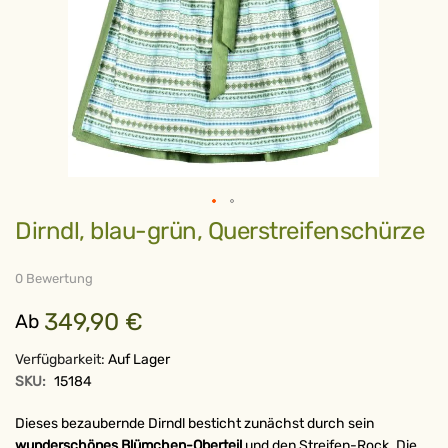
Zum
Dirndl, blau-grün, Querstreifenschürze
Anfang
der
Bildergalerie
springen
0 Bewertung
349,90 €
Ab
Verfügbarkeit:
Auf Lager
SKU:
15184
Dieses bezaubernde Dirndl besticht zunächst durch sein
wunderschönes Blümchen-Oberteil
und den Streifen-Rock. Die