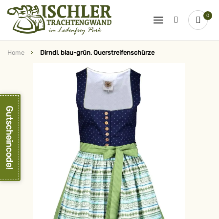
0
Home
Dirndl, blau-grün, Querstreifenschürze
Zum
Ende
der
Bildergalerie
springen
Gutscheincode!