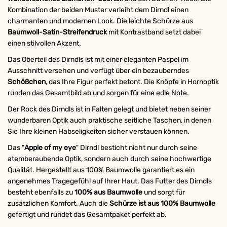
Kombination der beiden Muster verleiht dem Dirndl einen
charmanten und modernen Look. Die leichte Schürze aus
Baumwoll-Satin-Streifendruck
mit Kontrastband setzt dabei
einen stilvollen Akzent.
Das Oberteil des Dirndls ist mit einer eleganten Paspel im
Ausschnitt versehen und verfügt über ein bezauberndes
Schößchen
, das Ihre Figur perfekt betont. Die Knöpfe in Hornoptik
runden das Gesamtbild ab und sorgen für eine edle Note.
Der Rock des Dirndls ist in Falten gelegt und bietet neben seiner
wunderbaren Optik auch praktische seitliche Taschen, in denen
Sie Ihre kleinen Habseligkeiten sicher verstauen können.
Das "
Apple of my eye
" Dirndl besticht nicht nur durch seine
atemberaubende Optik, sondern auch durch seine hochwertige
Qualität. Hergestellt aus 100% Baumwolle garantiert es ein
angenehmes Tragegefühl auf Ihrer Haut. Das Futter des Dirndls
besteht ebenfalls zu
100% aus Baumwolle
und sorgt für
zusätzlichen Komfort. Auch die
Schürze ist aus 100% Baumwolle
gefertigt und rundet das Gesamtpaket perfekt ab.