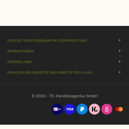
ISCHLER TRACHTENGWAND IM LODENFREY PARK
INFORMATIONEN
WEITERE LINKS
ERHALTEN SIE ANGEBOTE UND RABATTE PER E-MAIL:
© 2026 - TS-Handelsagentur GmbH