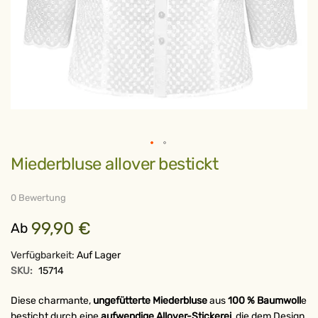
Zum
Miederbluse allover bestickt
Anfang
der
Bildergalerie
springen
0 Bewertung
99,90 €
Ab
Verfügbarkeit:
Auf Lager
SKU:
15714
Diese charmante,
ungefütterte Miederbluse
aus
100 % Baumwoll
e
besticht durch eine
aufwendige Allover-Stickerei
, die dem Design