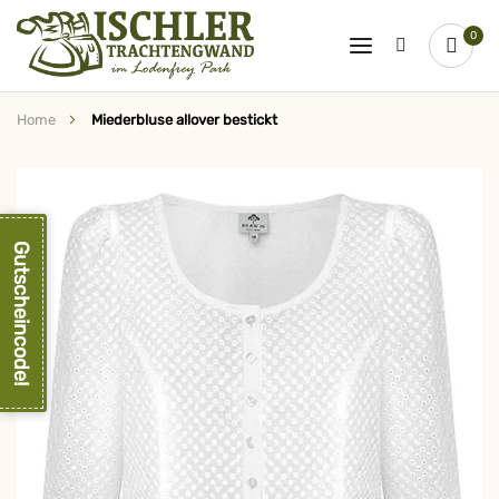
0
Home
Miederbluse allover bestickt
Zum
Ende
der
Bildergalerie
springen
Gutscheincode!