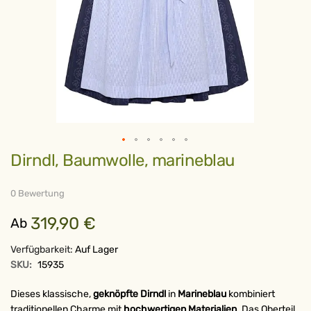
Zum
Dirndl, Baumwolle, marineblau
Anfang
der
Bildergalerie
springen
0 Bewertung
319,90 €
Ab
Verfügbarkeit:
Auf Lager
SKU:
15935
Dieses klassische,
geknöpfte Dirndl
in
Marineblau
kombiniert
traditionellen Charme mit
hochwertigen Materialien
. Das Oberteil