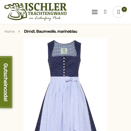
0
Home
Dirndl, Baumwolle, marineblau
Zum
Ende
der
Bildergalerie
springen
Gutscheincode!