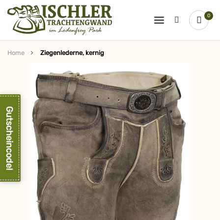
0
Home
Ziegenlederne, kernig
Zum
Ende
der
Bildergalerie
springen
Gutscheincode!