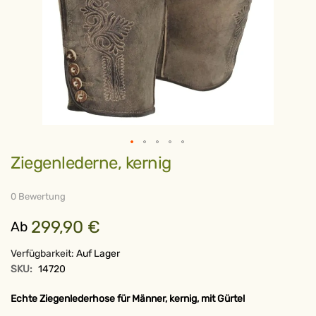
Zum
Ziegenlederne, kernig
Anfang
der
Bildergalerie
springen
0 Bewertung
299,90 €
Ab
Verfügbarkeit:
Auf Lager
SKU:
14720
Echte Ziegenlederhose für Männer, kernig, mit Gürtel