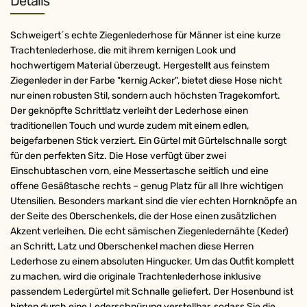
Details
Schweigert´s echte Ziegenlederhose für Männer ist eine kurze
Trachtenlederhose, die mit ihrem kernigen Look und
hochwertigem Material überzeugt. Hergestellt aus feinstem
Ziegenleder in der Farbe "kernig Acker", bietet diese Hose nicht
nur einen robusten Stil, sondern auch höchsten Tragekomfort.
Der geknöpfte Schrittlatz verleiht der Lederhose einen
traditionellen Touch und wurde zudem mit einem edlen,
beigefarbenen Stick verziert. Ein Gürtel mit Gürtelschnalle sorgt
für den perfekten Sitz. Die Hose verfügt über zwei
Einschubtaschen vorn, eine Messertasche seitlich und eine
offene Gesäßtasche rechts – genug Platz für all Ihre wichtigen
Utensilien. Besonders markant sind die vier echten Hornknöpfe an
der Seite des Oberschenkels, die der Hose einen zusätzlichen
Akzent verleihen. Die echt sämischen Ziegenledernähte (Keder)
an Schritt, Latz und Oberschenkel machen diese Herren
Lederhose zu einem absoluten Hingucker. Um das Outfit komplett
zu machen, wird die originale Trachtenlederhose inklusive
passendem Ledergürtel mit Schnalle geliefert. Der Hosenbund ist
hinten durch eine Lederschnürung verstellbar, sodass Sie die