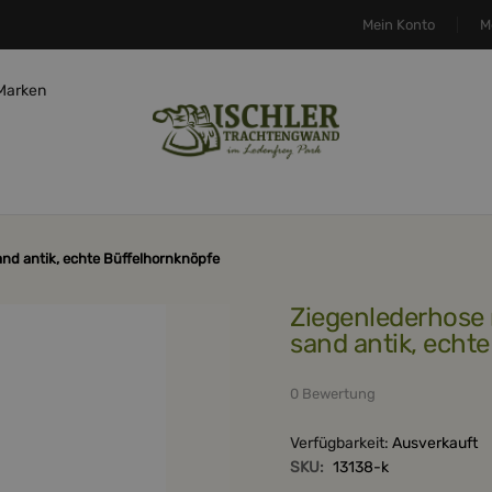
Mein Konto
M
Marken
and antik, echte Büffelhornknöpfe
Ziegenlederhose mit Gürtel, Nähte Hirschleder,
sand antik, echt
0 Bewertung
Verfügbarkeit:
Ausverkauft
SKU:
13138-k