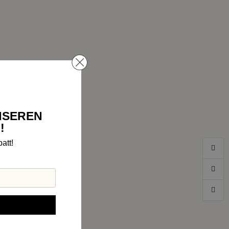
NSEREN
!
att!