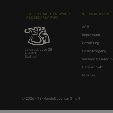
ISCHLER TRACHTENGWAND
INFORMATIONEN
IM LODENFREY PARK
AGB
Impressum
Bezahlung
Lindaustrasse 28
Bestellvorgang
A-4820
Bad Ischl
Versand & Lieferun
Datenschutz
Widerruf
© 2026 - TS-Handelsagentur GmbH