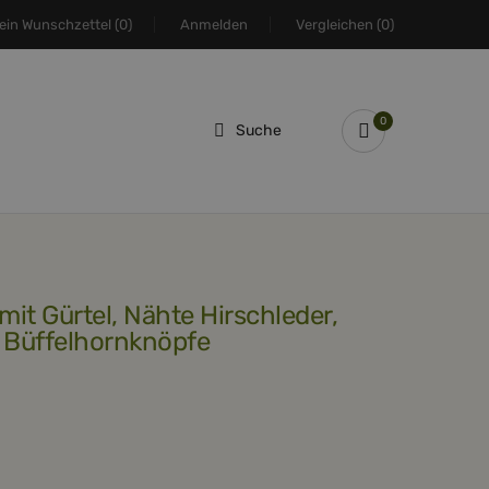
ein Wunschzettel
(0)
Anmelden
Vergleichen
(0)
0
Suche
e Büffelhornknöpfe