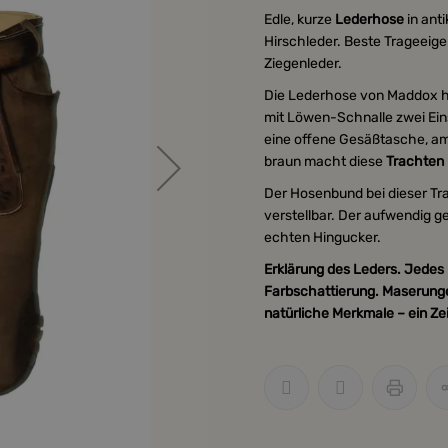
Edle, kurze
Lederhose
in ant
Hirschleder. Beste Trageei
Ziegenleder.
Die Lederhose von Maddox ha
mit Löwen-Schnalle zwei Ein
eine offene Gesäßtasche, am 
braun macht diese
Trachten
Der Hosenbund bei dieser Tr
verstellbar. Der aufwendig g
echten Hingucker.
Erklärung des Leders. Jedes L
Farbschattierung. Maserunge
natürliche Merkmale – ein Ze