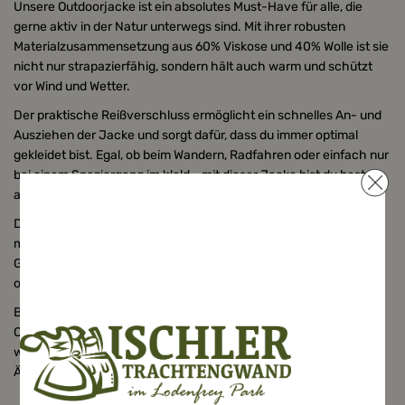
Unsere Outdoorjacke ist ein absolutes Must-Have für alle, die
gerne aktiv in der Natur unterwegs sind. Mit ihrer robusten
Materialzusammensetzung aus 60% Viskose und 40% Wolle ist sie
nicht nur strapazierfähig, sondern hält auch warm und schützt
vor Wind und Wetter.
Der praktische Reißverschluss ermöglicht ein schnelles An- und
Ausziehen der Jacke und sorgt dafür, dass du immer optimal
gekleidet bist. Egal, ob beim Wandern, Radfahren oder einfach nur
bei einem Spaziergang im Wald - mit dieser Jacke bist du bestens
ausgestattet.
Die
sportive Optik
und der Steppeinsatz geben der Jacke einen
modernen Look und machen sie zu einem echten Hingucker.
Gleichzeitig bietet die Outdoorjacke dank ihres Regular Fits eine
optimale Passform für jeden Körperbau.
Bei der Pflege musst du dir keine Sorgen machen - die
Outdoorjacke kann problemlos in der Schonwäsche gereinigt
werden. Das Taschenfutter besteht aus 100% Polyamid und die
Ärmel sind aus 60% Viskose und 40% Polyamid gefertigt.