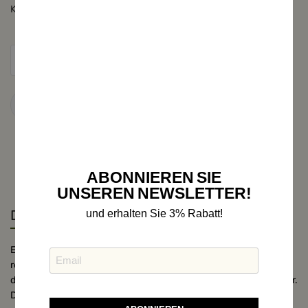
Konfektionsgröße
Zum Warenkorb
ABONNIEREN SIE
UNSEREN NEWSLETTER!
Details
und erhalten Sie 3% Rabatt!
Entdecken Sie die vielseitige Outdoorjacke von Maddox! Mit
robusten Materialien und einem praktischen Reißverschluss ist
diese Jacke der perfekte Begleiter für Ihre Abenteuer in der Natur.
Die sportive Optik und der Steppeinsatz verleihen dieser Jacke