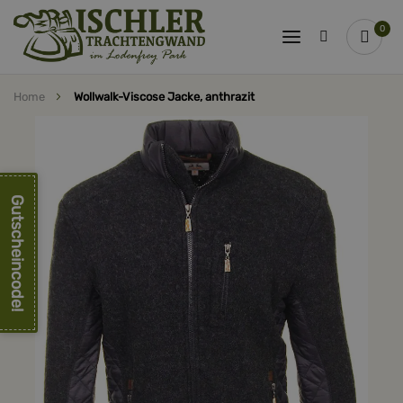
0
Home
Wollwalk-Viscose Jacke, anthrazit
Zum
Ende
der
Bildergalerie
springen
Gutscheincode!