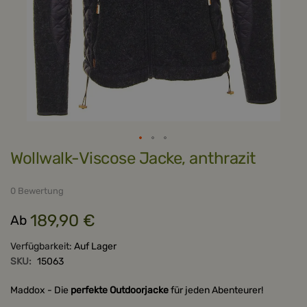
Zum
Wollwalk-Viscose Jacke, anthrazit
Anfang
der
Bildergalerie
springen
0 Bewertung
189,90 €
Ab
Verfügbarkeit:
Auf Lager
SKU:
15063
Maddox - Die
perfekte Outdoorjacke
für jeden Abenteurer!