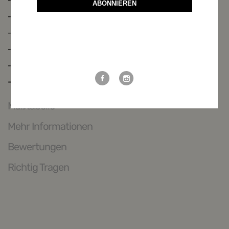
- helle Zier-Nähte
ABONNIEREN
- wird mit Gürtel + Schnalle geliefert
- geknöpfte Gesäßtasche
Weitere Möglichkeiten, in Verbindung
- echtes, weiches Wildbockleder
zu bleiben:
- weich und robust
- Material: edles Wildbockleder, Farbe: rinde
Maßtabelle
Mehr Informationen
Bewertungen
Richtig Tragen