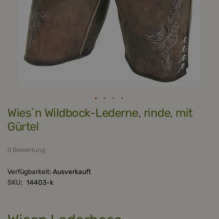
Zum
Wies´n Wildbock-Lederne, rinde, mit
Anfang
der
Gürtel
Bildergalerie
springen
0 Bewertung
Verfügbarkeit:
Ausverkauft
SKU:
14403-k