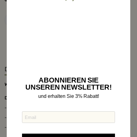
Details
ABONNIEREN SIE
Wildbocklederhose mit Gürtel, rinde
UNSEREN NEWSLETTER!
und erhalten Sie 3% Rabatt!
Detail:
- kurze Lederhose
- verstellbarer Hosenbund durch (Zwickl) zur Weitenregulierung
- Messertasche seitlich