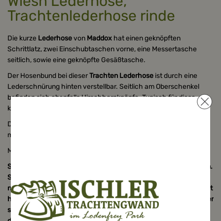
Wiesn Lederhose,
Trachtenlederhose rinde
Die kurze
Lederhose
von
Maddox
hat einen geknöpften
Schrittlatz, zwei Einschubtaschen vorne, eine Messertasche
seitlich, sowie eine geknöpfte Gesäßtasche.
Der Hosenbund bei dieser
Trachten Lederhose
ist durch eine
Lederschnürung hinten verstellbar. Seitlich am Oberschenkel
befinden sich ebenfalls Hirschhornknöpfe. Typisch für diese
kurze
Trachtenlederhose
ist die Mittelnaht am Gesäß.
Diese originale Wies´n,
Oktoberfest-Lederhose
von Maddox wird
mit Gürtel plus Schnalle geliefert.
Material: Wildbock, Farbe: rinde
Seit Urzeiten wird Tracht aus Leder gefertigt, der Haut von Tieren.
Somit ist jedes Lederstück ein Unikat mit einzigartigen,
natürlichen Vorteilen. Es ist atmungsaktiv, geschmeidig und bietet
höchsten Tragekomfort. Unebenheiten, Narben und kleine Kratzer
sind die typischen Spuren der Natur. Sie beweisen die Echtheit
des Naturproduktes Leder.