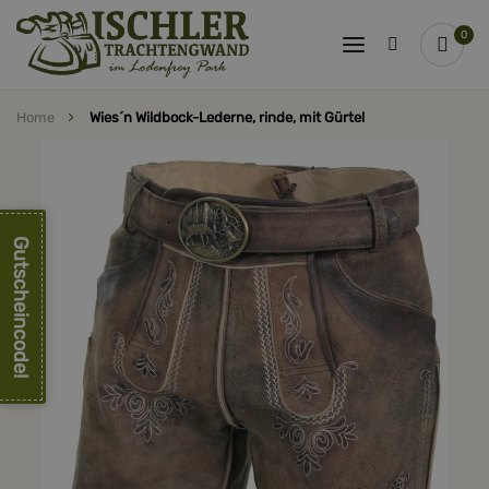
0
Home
Wies´n Wildbock-Lederne, rinde, mit Gürtel
Zum
Ende
der
Bildergalerie
springen
Gutscheincode!