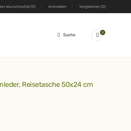
ein Wunschzettel
(0)
Anmelden
Vergleichen
(0)
0
Suche
enleder, Reisetasche 50x24 cm