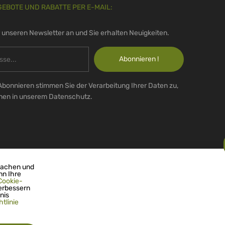
GEBOTE UND RABATTE PER E-MAIL:
r unseren Newsletter an und Sie erhalten Neuigkeiten.
Abonnieren !
Abonnieren stimmen Sie der Verarbeitung Ihrer Daten zu,
onen in unserem Datenschutz.
machen und
nn Ihre
Cookie-
erbessern
nis
tlinie