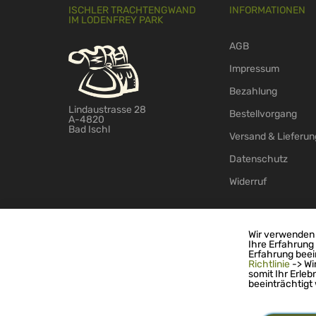
ISCHLER TRACHTENGWAND
INFORMATIONEN
IM LODENFREY PARK
AGB
Impressum
Bezahlung
Lindaustrasse 28
Bestellvorgang
A-4820
Bad Ischl
Versand & Lieferun
Datenschutz
Widerruf
Wir verwenden 
Ihre Erfahrung
© 2026 - TS-Handelsagentur GmbH
Erfahrung beei
Richtlinie
-> Wi
somit Ihr Erleb
beeinträchtigt