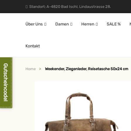
Standort: A-4820 Bad Ischl, Lindaustrasse 28.
Über Uns
Damen
Herren
SALE %
Kontakt
Gutscheincode!
Home
Weekender, Ziegenleder, Reisetasche 50x24 cm
Zum
Ende
der
Bildergalerie
springen