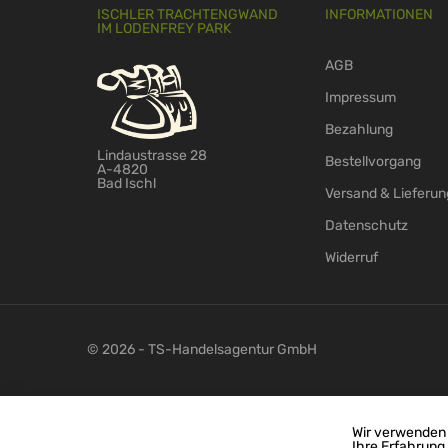
ISCHLER TRACHTENGWAND
INFORMATIONEN
IM LODENFREY PARK
AGB
Impressum
Bezahlung
Lindaustrasse 28
Bestellvorgang
A-4820
Bad Ischl
Versand & Lieferun
Datenschutz
Widerruf
© 2026 - TS-Handelsagentur GmbH
Wir verwenden 
Ihre Erfahrung