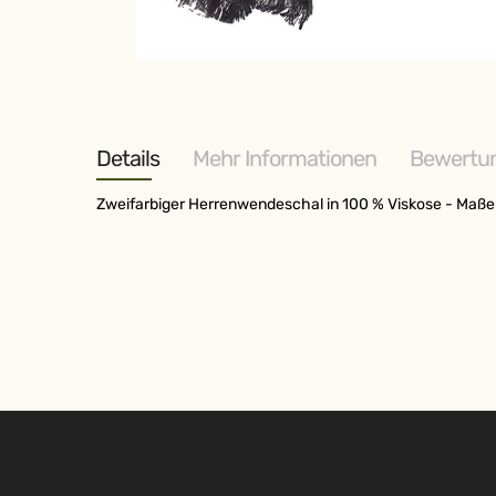
Zum
Anfang
der
Bildergalerie
springen
Details
Mehr Informationen
Bewertu
Zweifarbiger Herrenwendeschal in 100 % Viskose - Maße