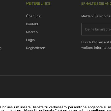
WEITERE LINKS
ERHALTEN SIE AN
Über uns
Melden Sie sich fü
Kontakt
Marken
Login
Durch Klicken auf 
weitere Informati
g
Registrieren
Cookies, um unsere Dienste zu verbessern, persönliche Angebote zu 
 zu verbessern. Wenn Sie optionale Cookies unten nicht akzeptieren, ka