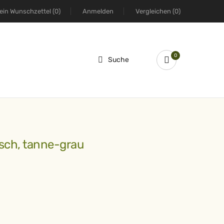
ein Wunschzettel
(0)
Anmelden
Vergleichen
(0)
0
Suche
rsch, tanne-grau