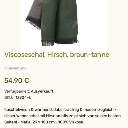
Zum
Viscoseschal, Hirsch, braun-tanne
Anfang
der
Bildergalerie
springen
0 Bewertung
54,90 €
Verfügbarkeit:
Ausverkauft
SKU:
13904-k
Kuschelweich & wärmend, dabei trachtig & modern zugleich -
dieser Wendeschal mit Hirschmotiv zeigt sich von seinen besten
Seiten! - Maße: 29 x 180 cm - 100% Viskose.