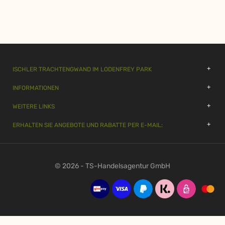
ISCHLER TRACHTENGWAND IM LODENFREY PARK
INFORMATIONEN
WEITERE LINKS
ERHALTEN SIE ANGEBOTE UND RABATTE PER E-MAIL:
© 2026 - TS-Handelsagentur GmbH