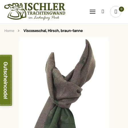
0
Home
Viscoseschal, Hirsch, braun-tanne
Zum
Ende
der
Bildergalerie
springen
Gutscheincode!