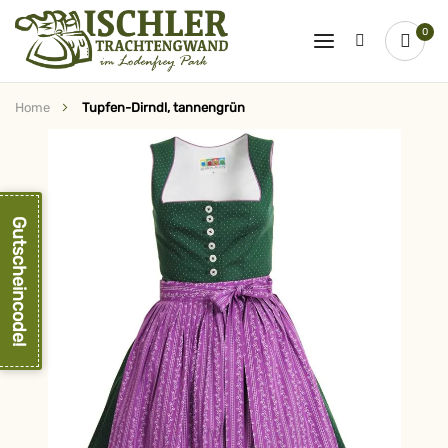
0
Home
Tupfen-Dirndl, tannengrün
Zum
Ende
der
Bildergalerie
springen
Gutscheincode!