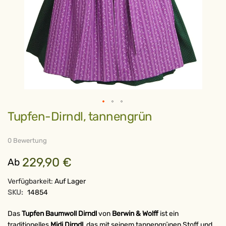
Zum
Tupfen-Dirndl, tannengrün
Anfang
der
Bildergalerie
springen
0 Bewertung
229,90 €
Ab
Verfügbarkeit:
Auf Lager
SKU:
14854
Das
Tupfen Baumwoll Dirndl
von
Berwin & Wolff
ist ein
traditionelles
Midi Dirndl
, das mit seinem tannengrünen Stoff und