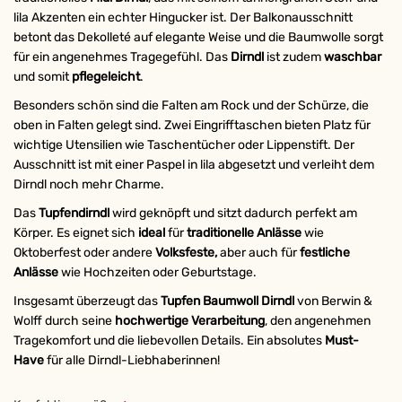
lila Akzenten ein echter Hingucker ist. Der Balkonausschnitt
betont das Dekolleté auf elegante Weise und die Baumwolle sorgt
für ein angenehmes Tragegefühl. Das
Dirndl
ist zudem
waschbar
und somit
pflegeleicht
.
Besonders schön sind die Falten am Rock und der Schürze, die
oben in Falten gelegt sind. Zwei Eingrifftaschen bieten Platz für
wichtige Utensilien wie Taschentücher oder Lippenstift. Der
Ausschnitt ist mit einer Paspel in lila abgesetzt und verleiht dem
Dirndl noch mehr Charme.
Das
Tupfendirndl
wird geknöpft und sitzt dadurch perfekt am
Körper. Es eignet sich
ideal
für
traditionelle Anlässe
wie
Oktoberfest oder andere
Volksfeste,
aber auch für
festliche
Anlässe
wie Hochzeiten oder Geburtstage.
Insgesamt überzeugt das
Tupfen Baumwoll Dirndl
von Berwin &
Wolff durch seine
hochwertige Verarbeitung
, den angenehmen
Tragekomfort und die liebevollen Details. Ein absolutes
Must-
Have
für alle Dirndl-Liebhaberinnen!