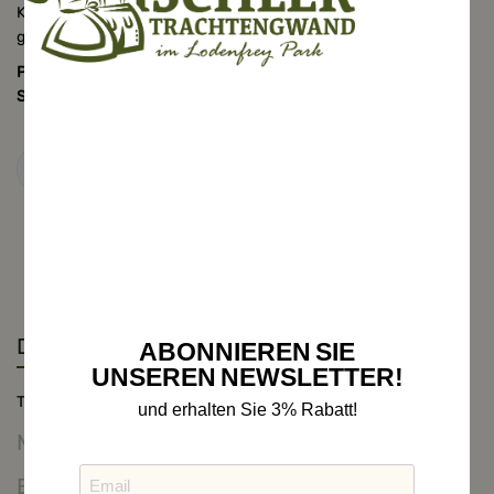
Kombinieren Sie diesen Poncho stilecht zum Dirndl oder auch
gerne zur Freizeitmode.
Pflege: Empfohlen, Handwäsche oder Reinigung, auf kleinster
Stufe bügeln, nicht in den Trockner!
Details
ABONNIEREN SIE
UNSEREN NEWSLETTER!
Trapezstola, rauchblau, gerüscht
und erhalten Sie 3% Rabatt!
Mehr Informationen
Bewertungen