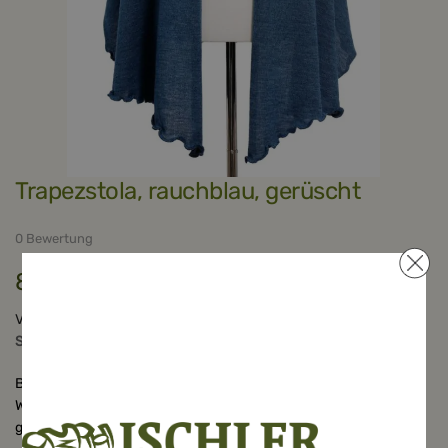
Zum
Trapezstola, rauchblau, gerüscht
Anfang
der
Bildergalerie
springen
0 Bewertung
89,90 €
Verfügbarkeit:
Ausverkauft
SKU:
15902
Besonders schmückende Stola in gerader
Trapezform
aus 100%
Wolle - Maße: 60 x 150/190 cm - Trapezstola,
rauchblau
,
gerüscht.
Handgefertigt in Österreich!