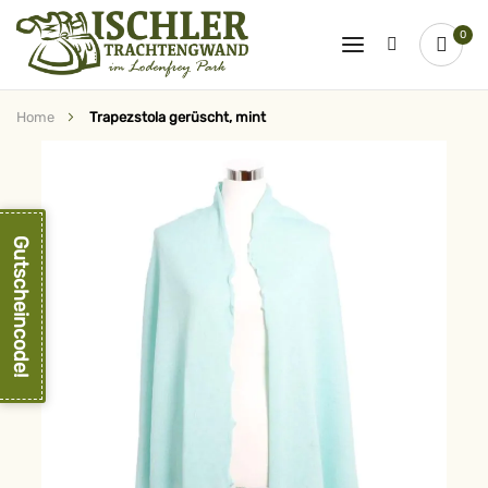
0
Home
Trapezstola gerüscht, mint
Zum
Ende
der
Bildergalerie
springen
Gutscheincode!