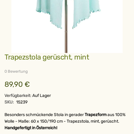
Zum
Trapezstola gerüscht, mint
Anfang
der
Bildergalerie
springen
0 Bewertung
89,90 €
Verfügbarkeit:
Auf Lager
SKU:
15239
Besonders schmückende Stola in gerader
Trapezform
aus 100%
Wolle - Maße: 60 x 150/190 cm - Trapezstola, mint, gerüscht.
Handgefertigt in Österreich!