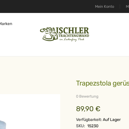
Mein Konto
M
Marken
Trapezstola ger
0 Bewertung
89,90 €
Verfügbarkeit:
Auf Lager
SKU:
15230