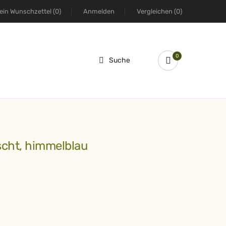
ein Wunschzettel
(0)
Anmelden
Vergleichen
(0)
0
Suche
üscht, himmelblau