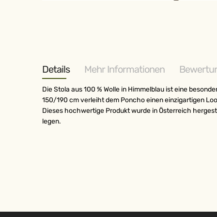
Zum
Anfang
der
Bildergalerie
springen
Details
Mehr Informationen
Bewertu
Die Stola aus 100 % Wolle in Himmelblau ist eine besond
150/190 cm verleiht dem Poncho einen einzigartigen Look
Dieses hochwertige Produkt wurde in Österreich hergeste
legen.