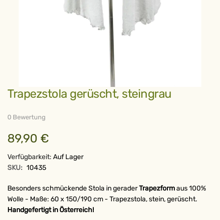
Zum
Trapezstola gerüscht, steingrau
Anfang
der
Bildergalerie
springen
0 Bewertung
89,90 €
Verfügbarkeit:
Auf Lager
SKU:
10435
Besonders schmückende Stola in gerader
Trapezform
aus 100%
Wolle - Maße: 60 x 150/190 cm - Trapezstola, stein, gerüscht.
Handgefertigt in Österreich!