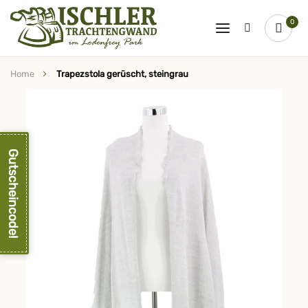
0
Home
Trapezstola gerüscht, steingrau
Zum
Ende
der
Bildergalerie
springen
Gutscheincode!