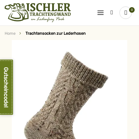
0
Home
Trachtensocken zur Lederhosen
Zum
Ende
der
Bildergalerie
springen
Gutscheincode!