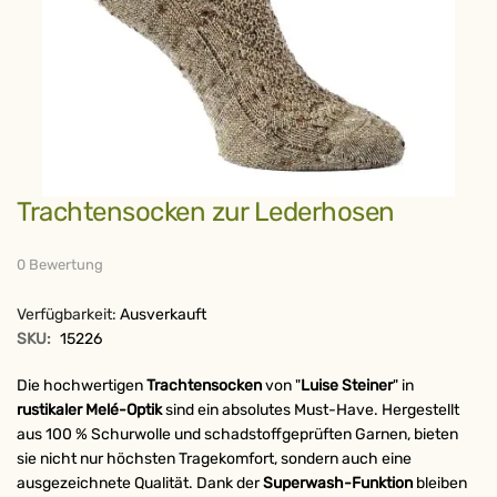
Zum
Trachtensocken zur Lederhosen
Anfang
der
Bildergalerie
springen
0 Bewertung
Verfügbarkeit:
Ausverkauft
SKU:
15226
Die hochwertigen
Trachtensocken
von "
Luise Steiner
" in
rustikaler Melé-Optik
sind ein absolutes Must-Have. Hergestellt
aus 100 % Schurwolle und schadstoffgeprüften Garnen, bieten
sie nicht nur höchsten Tragekomfort, sondern auch eine
ausgezeichnete Qualität. Dank der
Superwash-Funktion
bleiben