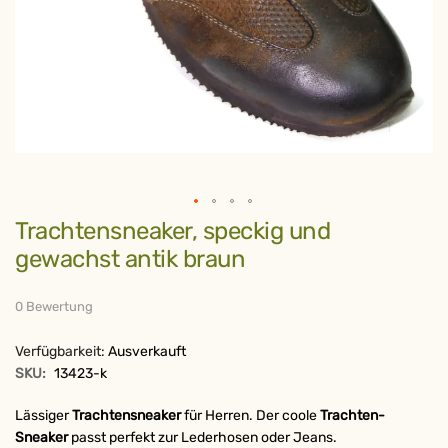
Zum
Trachtensneaker, speckig und
Anfang
der
gewachst antik braun
Bildergalerie
springen
0 Bewertung
Verfügbarkeit:
Ausverkauft
SKU:
13423-k
Lässiger
Trachtensneaker
für Herren. Der coole
Trachten-
Sneaker
passt perfekt zur Lederhosen oder Jeans.