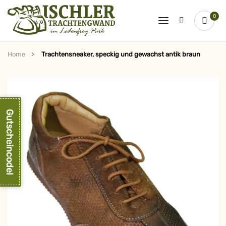
0
Home
Trachtensneaker, speckig und gewachst antik braun
Zum
Ende
der
Bildergalerie
springen
Gutscheincode!