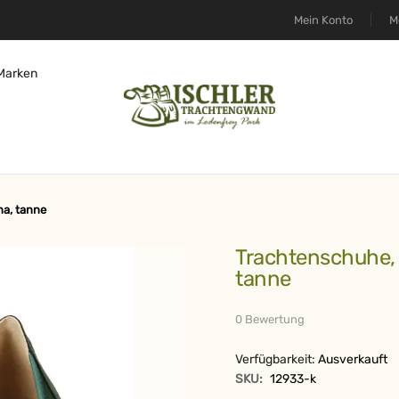
Mein Konto
M
Marken
na, tanne
Trachtenschuhe, Velours, Wildleder-Optik, Ballerina,
tanne
0 Bewertung
Verfügbarkeit:
Ausverkauft
SKU:
12933-k