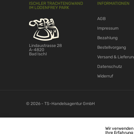
ISCHLER TRACHTENGWAND
INFORMATIONEN
IM LODENFREY PARK
AGB
Impressum
Bezahlung
Lindaustrasse 28
Bestellvorgang
A-4820
Bad Ischl
Versand & Lieferun
Datenschutz
Widerruf
© 2026 - TS-Handelsagentur GmbH
Wir verwenden 
Ihre Erfahrung