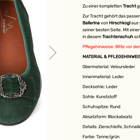
Zu einer kompletten
Tracht
g
Zur Tracht gehört das passen
Ballerina
von
Hirschkogl
aus 
seiner besten Seite. Mit ein
in diesem
Trachtenschuh
sch
Pflegehinweise: Bitte vor de
MATERIAL & PFLEGEHINWEI
Obermaterial: Veloursleder
Innenmaterial: Leder
Decksohle: Leder
Sohle: Kunststoff
Schuhspitze: Rund
Absatzform: Blockabsatz
Details: Zierschleife, Schnall
Farbe: Tanne/grün