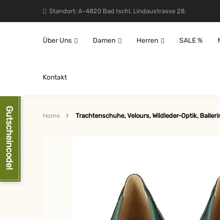
Standort: A-4820 Bad Ischl, Lindaustrasse 28.
Über Uns
Damen
Herren
SALE %
Kontakt
Gutscheincode!
Home
Trachtenschuhe, Velours, Wildleder-Optik, Balleri
Zum
Ende
der
Bildergalerie
springen