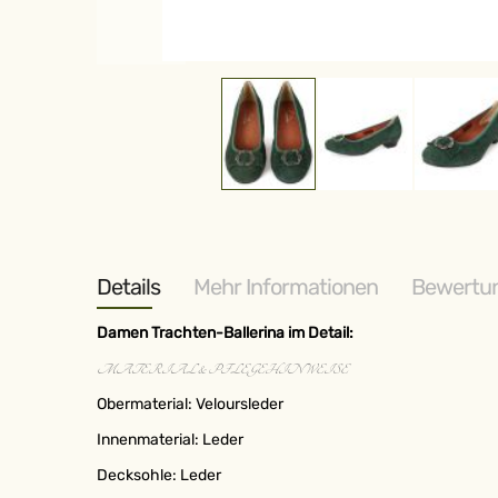
Zum
Anfang
der
Bildergalerie
springen
Details
Mehr Informationen
Bewertu
Damen Trachten-Ballerina im Detail:
MATERIAL & PFLEGEHINWEISE
Obermaterial: Veloursleder
Innenmaterial: Leder
Decksohle: Leder