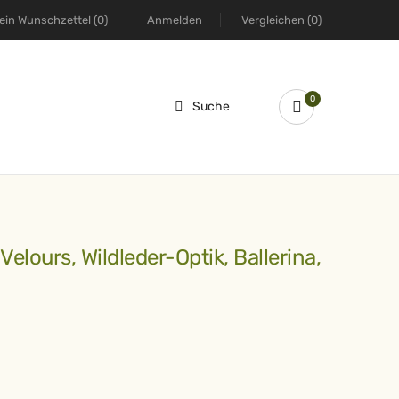
ein Wunschzettel
(0)
Anmelden
Vergleichen
(0)
0
Suche