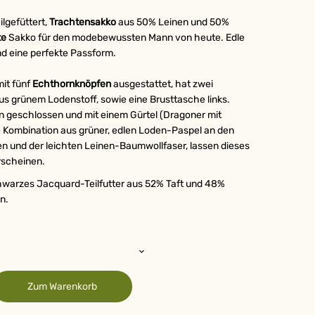
eilgefüttert,
Trachtensakko
aus 50% Leinen und 50%
te
Sakko für den modebewussten Mann von heute. Edle
nd eine perfekte Passform.
it fünf
Echthornknöpfen
ausgestattet, hat zwei
us grünem Lodenstoff, sowie eine Brusttasche links.
en geschlossen und mit einem Gürtel (Dragoner mit
e Kombination aus grüner, edlen Loden-Paspel an den
n und der leichten Leinen-Baumwollfaser, lassen dieses
rscheinen.
chwarzes Jacquard-Teilfutter aus 52% Taft und 48%
n.
Zum Warenkorb