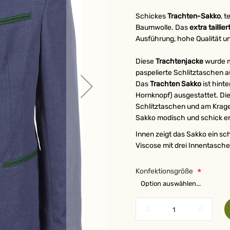
Schickes
Trachten-Sakko
, t
Baumwolle. Das
extra taillier
Ausführung, hohe Qualität u
Diese
Trachtenjacke
wurde m
paspelierte Schlitztaschen a
Das
Trachten Sakko
ist hint
Hornknopf) ausgestattet. Di
Schlitztaschen und am Krage
Sakko modisch und schick e
Innen zeigt das Sakko ein s
Viscose mit drei Innentasche
Konfektionsgröße