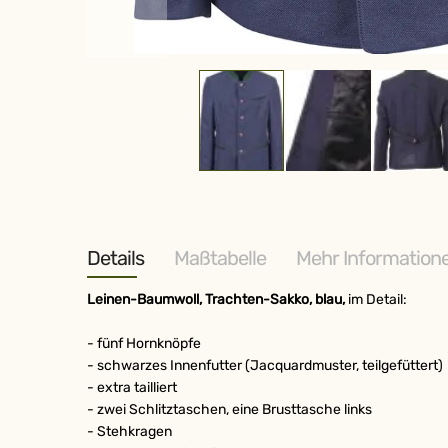
Zum
Anfang
der
Bildergalerie
springen
Details
Maßtabelle
Mehr Information
Leinen-Baumwoll, Trachten-Sakko, blau,
im Detail:
- fünf Hornknöpfe
- schwarzes Innenfutter (Jacquardmuster, teilgefüttert)
- extra tailliert
- zwei Schlitztaschen, eine Brusttasche links
- Stehkragen