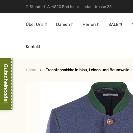
Standort: A-4820 Bad Ischl, Lindaustrasse 28.
Über Uns
Damen
Herren
SALE %
Kontakt
Gutscheincode!
Home
Trachtensakkko in blau, Leinen und Baumwolle
Zum
Ende
der
Bildergalerie
springen