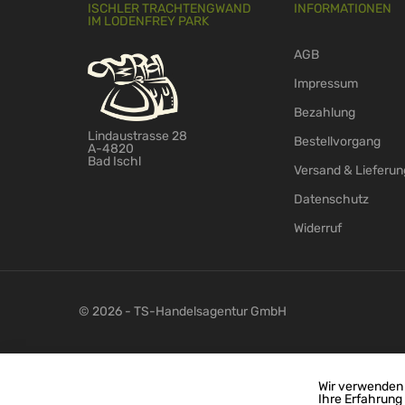
ISCHLER TRACHTENGWAND
INFORMATIONEN
IM LODENFREY PARK
AGB
Impressum
Bezahlung
Lindaustrasse 28
Bestellvorgang
A-4820
Bad Ischl
Versand & Lieferun
Datenschutz
Widerruf
© 2026 - TS-Handelsagentur GmbH
Wir verwenden 
Ihre Erfahrung