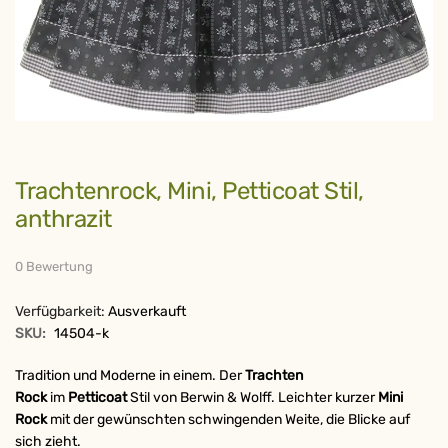
Zum
Trachtenrock, Mini, Petticoat Stil,
Anfang
der
anthrazit
Bildergalerie
springen
0 Bewertung
Verfügbarkeit:
Ausverkauft
SKU:
14504-k
Tradition und Moderne in einem. Der
Trachten
Rock
im
Petticoat
Stil von Berwin & Wolff. Leichter kurzer
Mini
Rock
mit der gewünschten schwingenden Weite, die Blicke auf
sich zieht.