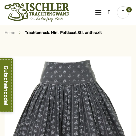
0
Home
Trachtenrock, Mini, Petticoat Stil, anthrazit
Zum
Ende
der
Bildergalerie
springen
Gutscheincode!