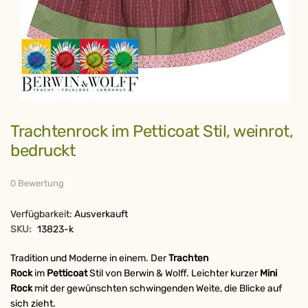
Zum
Trachtenrock im Petticoat Stil, weinrot,
Anfang
der
bedruckt
Bildergalerie
springen
0 Bewertung
Verfügbarkeit:
Ausverkauft
SKU:
13823-k
Tradition und Moderne in einem. Der
Trachten
Rock
im
Petticoat
Stil von Berwin & Wolff. Leichter kurzer
Mini
Rock
mit der gewünschten schwingenden Weite, die Blicke auf
sich zieht.