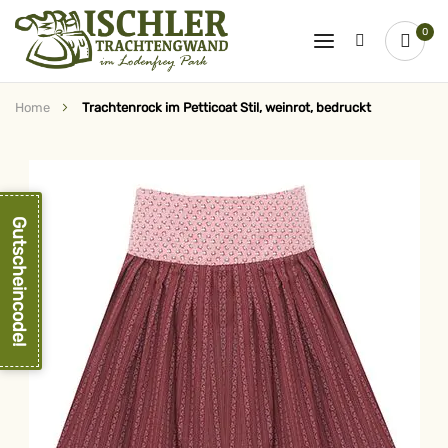
0
Home
Trachtenrock im Petticoat Stil, weinrot, bedruckt
Zum
Ende
der
Bildergalerie
springen
Gutscheincode!