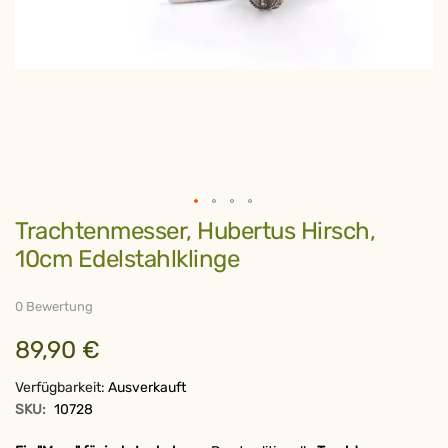
Zum
Trachtenmesser, Hubertus Hirsch,
Anfang
der
10cm Edelstahlklinge
Bildergalerie
springen
0 Bewertung
89,90 €
Verfügbarkeit:
Ausverkauft
SKU:
10728