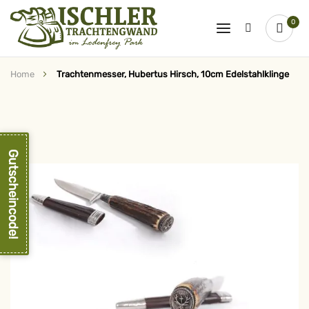
0
Home
Trachtenmesser, Hubertus Hirsch, 10cm Edelstahlklinge
Zum
Ende
der
Bildergalerie
springen
Gutscheincode!