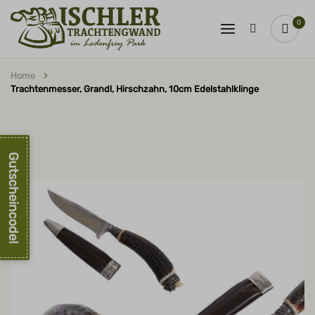
0
Home
Trachtenmesser, Grandl, Hirschzahn, 10cm Edelstahlklinge
Zum
Ende
der
Bildergalerie
springen
Gutscheincode!