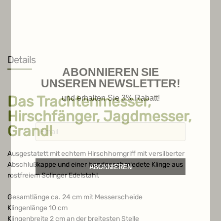
Details
ABONNIEREN SIE
UNSEREN NEWSLETTER!
Das Trachtenmesser,
und erhalten Sie 3% Rabatt!
Hirschfänger, Jagdmesser,
Grandl
Ausgestatett mit echtem Hirschhorngriff mit versilberter
Abschlußkappe und einer handgeschmiedete Klinge aus
ABONNIEREN
rostfreiem Solinger Edelstahl.
Gesamtlänge ca. 24 cm mit Messerscheide
Klingenlänge 10 cm
Weitere Möglichkeiten, in Verbindung
zu bleiben:
Klingenbreite 2 cm an der breitesten Stelle