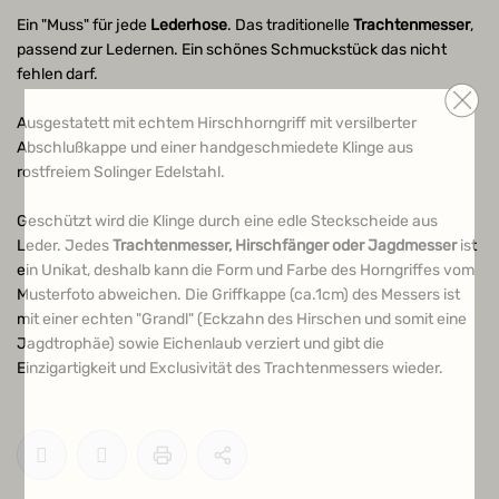
Ein "Muss" für jede
Lederhose
. Das traditionelle
Trachtenmesser
,
passend zur Ledernen. Ein schönes Schmuckstück das nicht
fehlen darf.
Ausgestatett mit echtem Hirschhorngriff mit versilberter
Abschlußkappe und einer handgeschmiedete Klinge aus
rostfreiem Solinger Edelstahl.
Geschützt wird die Klinge durch eine edle Steckscheide aus
Leder. Jedes
Trachtenmesser, Hirschfänger oder Jagdmesser
ist
ein Unikat, deshalb kann die Form und Farbe des Horngriffes vom
Musterfoto abweichen. Die Griffkappe (ca.1cm) des Messers ist
mit einer echten "Grandl" (Eckzahn des Hirschen und somit eine
Jagdtrophäe) sowie Eichenlaub verziert und gibt die
Einzigartigkeit und Exclusivität des Trachtenmessers wieder.