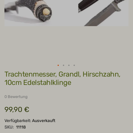
Zum
Trachtenmesser, Grandl, Hirschzahn,
Anfang
der
10cm Edelstahlklinge
Bildergalerie
springen
0 Bewertung
99,90 €
Verfügbarkeit:
Ausverkauft
SKU:
11118