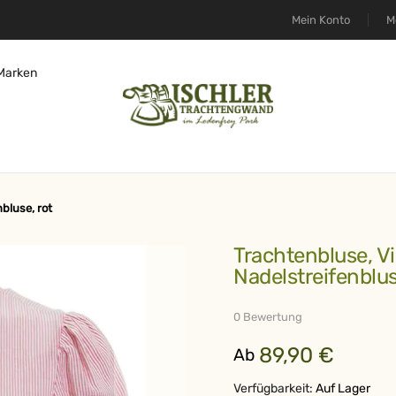
Mein Konto
M
Marken
bluse, rot
Trachtenbluse, Viscose und Leinen,
Nadelstreifenblus
0 Bewertung
89,90 €
Ab
Verfügbarkeit:
Auf Lager