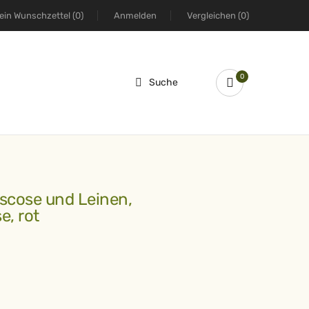
ein Wunschzettel
(0)
Anmelden
Vergleichen
(0)
0
Suche
e, rot