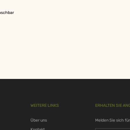
waschbar
WEITERE LINKS
ERHALTEN SIE AN
Über uns
Melden Sie sich fü
Kontakt