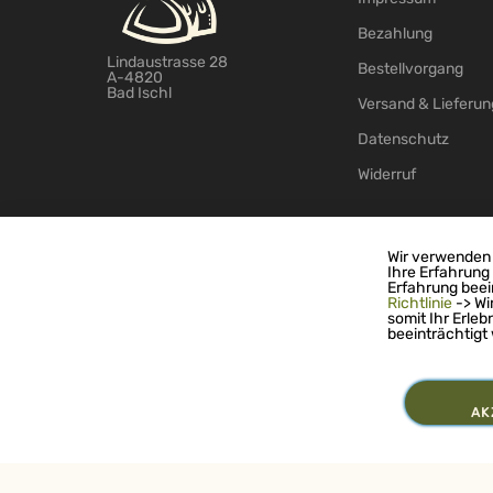
Bezahlung
Lindaustrasse 28
Bestellvorgang
A-4820
Bad Ischl
Versand & Lieferun
Datenschutz
Widerruf
Wir verwenden 
Ihre Erfahrung
© 2026 - TS-Handelsagentur GmbH
Erfahrung beei
Richtlinie
-> Wi
somit Ihr Erleb
beeinträchtigt
AK