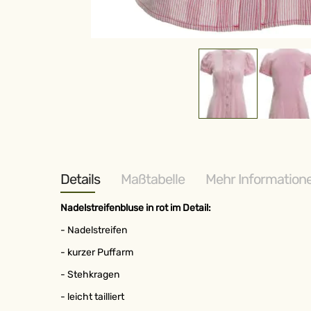
Zum
Anfang
der
Bildergalerie
springen
Details
Maßtabelle
Mehr Information
Nadelstreifenbluse in rot im Detail:
- Nadelstreifen
- kurzer Puffarm
- Stehkragen
- leicht tailliert