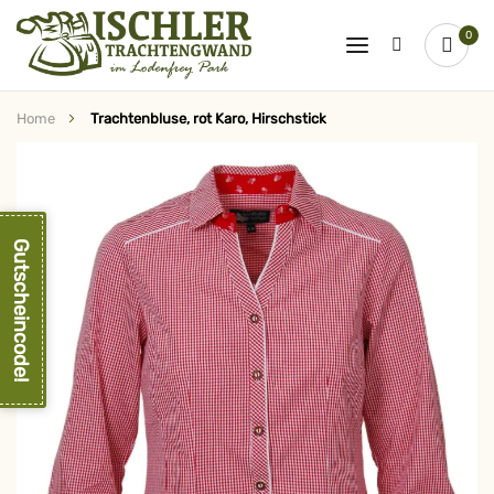
0
Home
Trachtenbluse, rot Karo, Hirschstick
Zum
Ende
der
Bildergalerie
springen
Gutscheincode!