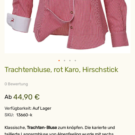
Zum
Trachtenbluse, rot Karo, Hirschstick
Anfang
der
Bildergalerie
springen
0 Bewertung
44,90 €
Ab
Verfügbarkeit:
Auf Lager
SKU:
13660-k
Klassische,
Trachten
-
Bluse
zum knöpfen. Die karierte und
taillierte Langarmbluse von Alpenfeeling wurde mit sechs