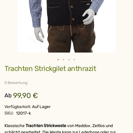
Zum
Trachten Strickgilet anthrazit
Anfang
der
Bildergalerie
springen
0 Bewertung
99,90 €
Ab
Verfügbarkeit:
Auf Lager
SKU:
12017-k
Klassische
Trachten Strickweste
von Maddox. Zeitlos und
schlicht gearbeitet. Die Weste kann zur Lederhose oder zur