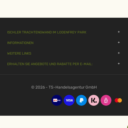
ISCHLER TRACHTENGWAND IM LODENFREY PARK
INFORMATIONEN
WEITERE LINKS
ERHALTEN SIE ANGEBOTE UND RABATTE PER E-MAIL:
© 2026 - TS-Handelsagentur GmbH