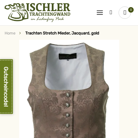
0
Home
Trachten Stretch Mieder, Jacquard, gold
Zum
Ende
der
Bildergalerie
springen
Gutscheincode!