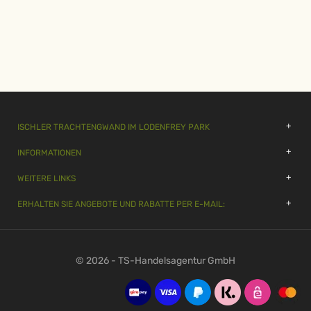
ISCHLER TRACHTENGWAND IM LODENFREY PARK
INFORMATIONEN
WEITERE LINKS
ERHALTEN SIE ANGEBOTE UND RABATTE PER E-MAIL:
© 2026 - TS-Handelsagentur GmbH