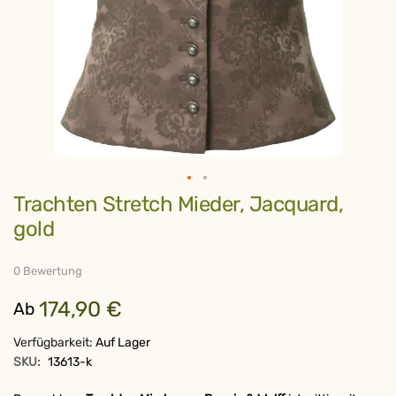
Zum
Trachten Stretch Mieder, Jacquard,
Anfang
der
gold
Bildergalerie
springen
0 Bewertung
174,90 €
Ab
Verfügbarkeit:
Auf Lager
SKU:
13613-k