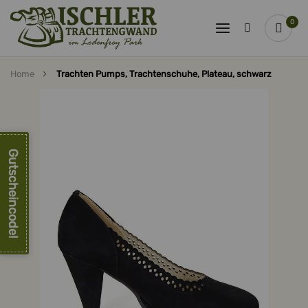
0
Home
Trachten Pumps, Trachtenschuhe, Plateau, schwarz
Zum
Ende
der
Bildergalerie
springen
Gutscheincode!