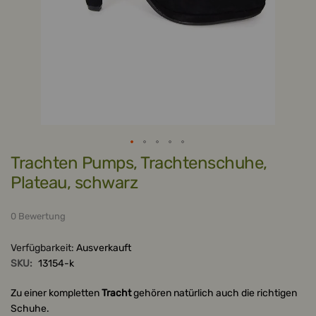
Zum
Trachten Pumps, Trachtenschuhe,
Anfang
der
Plateau, schwarz
Bildergalerie
springen
0 Bewertung
Verfügbarkeit:
Ausverkauft
SKU:
13154-k
Zu einer kompletten
Tracht
gehören natürlich auch die richtigen
Schuhe.