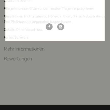
Laufsohle: Gummi
Pflegehinweise: Bitte vor dem ersten Tragen imprägnieren
Weitere Möglichkeiten, in Verbindung
zu bleiben:
Absatzform: Trichterabsatz, Höhe ca. 8 cm, die sich durch die ca.
1cm Plateausohle angenehm tragen lassen
Details: Ohne Verschluss
Farbe: Schwarz
Mehr Informationen
Bewertungen