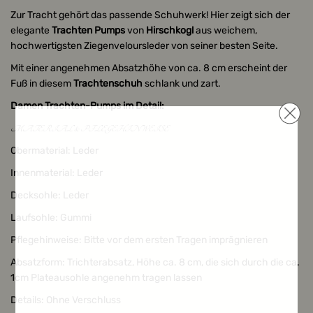
Zur Tracht gehört das passende Schuhwerk! Hier zeigt sich der
elegante
Trachten Pumps
von
Hirschkogl
aus weichem,
hochwertigsten Ziegenveloursleder von seiner besten Seite.
Mit einer angenehmen Absatzhöhe von ca. 8 cm erscheint der
Fuß in diesem
Trachtenschuh
schlank und zart.
Damen Trachten-Pumps im Detail:
MATERIAL & PFLEGEHINWEISE
Obermaterial: Leder
Innenmaterial: Leder
Decksohle: Leder
Laufsohle: Gummi
Pflegehinweise: Bitte vor dem ersten Tragen imprägnieren
Absatzform: Trichterabsatz, Höhe ca. 8 cm, die sich durch die ca.
1cm Plateausohle angenehm tragen lassen
Details: Ohne Verschluss