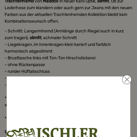
Trachtenhemd
von
Maddox
in neuer Karo Optik,
slimfit
. Ob zur
Lederhose zum Wandern oder auch gern zur Jeans mit den neuen
Farben aus der aktuellen Trachtenhemden Kollektion bleibt kein
Kombinationswunsch offen.
- Schnitt: Langarmhemd (Armlänge durch Riegel auch in kurz
zum tragen),
slimfit
, schmaler Schnitt
- Liegekragen, im Innenkragen klein kariert und farblich
harmonisch abgestimmt
- Brusttasche links mit Ton-Ton Hirschstickerei
- ohne Rückenpasse
- runder Hüftabschluss
- Hirschhornknöpfe, Imitat
- Zweiknopf- Manschette, Manschette innen ebenfalls kl.Karo
* Material: 55% feinste Baumwolle und 45% Polyester. Auf 30°
waschbar, Stufe zwei zum bügeln, pflegeleicht
* Farbe:
Trachtenhemd
, Bordeaux, Karo
Größenmaße: