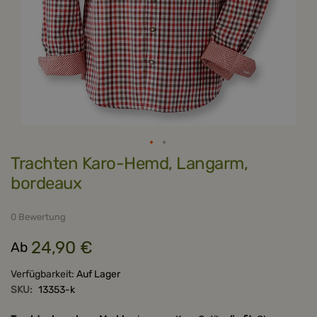
Zum
Trachten Karo-Hemd, Langarm,
Anfang
der
bordeaux
Bildergalerie
springen
0 Bewertung
24,90 €
Ab
Verfügbarkeit:
Auf Lager
SKU:
13353-k