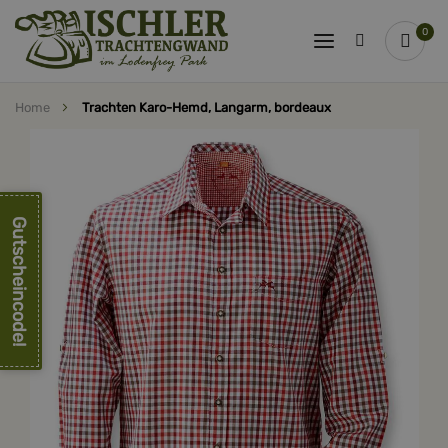
0
Home
Trachten Karo-Hemd, Langarm, bordeaux
Zum
Ende
der
Bildergalerie
springen
Gutscheincode!