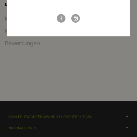
zu bleiben:
sind unvermeidbar und daher gewünschte Echtheitszeichen.
Maßtabelle
Mehr Informationen
Bewertungen
ISCHLER TRACHTENGWAND IM LODENFREY PARK
INFORMATIONEN