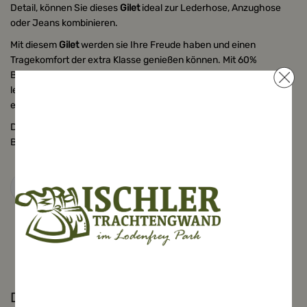
Detail, können Sie dieses
Gilet
ideal zur Lederhose, Anzughose
oder Jeans kombinieren.
Mit diesem
Gilet
werden sie Ihre Freude haben und einen
Tragekomfort der extra Klasse genießen können. Mit 60%
Baumwolle und 40% Leinen, tragen Sie dieses Gilet locker und
leicht. Die neun Echthornknöpfe machen das Gilet zudem zu
einem echten Original.
Das Innenfutter im matt-schwarz hat eine Mischung aus 50%
Baumwolle und 50% Taft.
Details