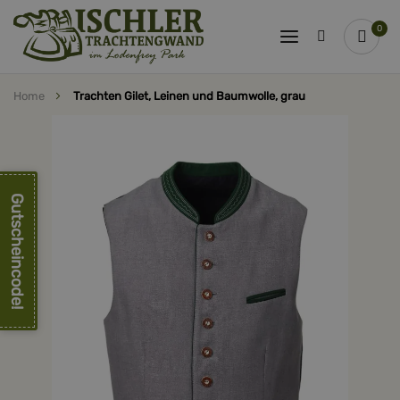
0
Home
Trachten Gilet, Leinen und Baumwolle, grau
Zum
Ende
der
Bildergalerie
springen
Gutscheincode!