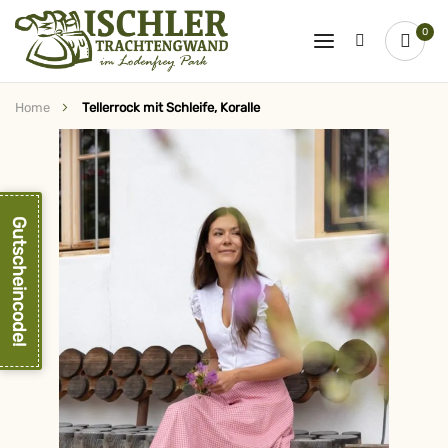
0
Home
Tellerrock mit Schleife, Koralle
Zum
Ende
der
Bildergalerie
springen
Gutscheincode!