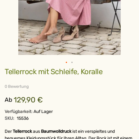
Zum
Tellerrock mit Schleife, Koralle
Anfang
der
Bildergalerie
springen
0 Bewertung
129,90 €
Ab
Verfügbarkeit:
Auf Lager
SKU:
15536
Der
Tellerrock
aus
Baumwolldruck
ist ein verspieltes und
bequemes Kleidungsstück für Ihren Alltag. Der Rock ist mit einem