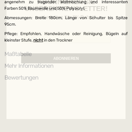
ABONNIEREN SIE
angenehm zu tragender Wollmischung und interessanten
UNSEREN NEWSLETTER!
Farben 50% Baumwolle und 50% Polyacryl.
und erhalten Sie 3% Rabatt!
Abmessungen: Breite 180cm, Länge von Schulter bis Spitze
95cm.
Pflege: Empfohlen, Handwäsche oder Reinigung, Bügeln auf
kleinster Stufe,
nicht
in den Trockner
Maßtabelle
ABONNIEREN
Mehr Informationen
Bewertungen
Weitere Möglichkeiten, in Verbindung
zu bleiben: