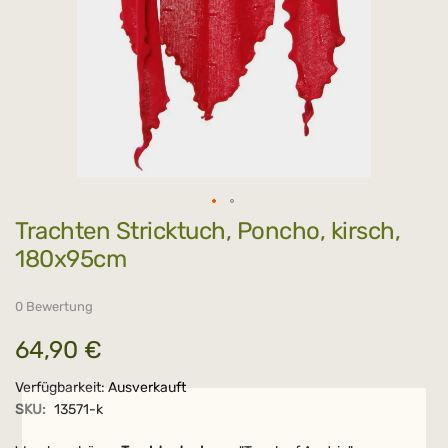
Zum
Trachten Stricktuch, Poncho, kirsch,
Anfang
der
180x95cm
Bildergalerie
springen
0 Bewertung
64,90 €
Verfügbarkeit:
Ausverkauft
SKU:
13571-k