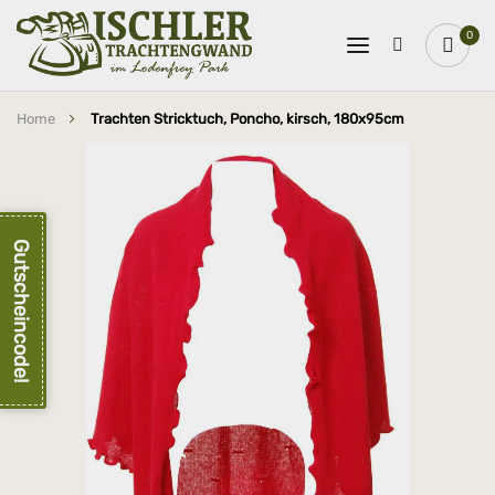
0
Home
Trachten Stricktuch, Poncho, kirsch, 180x95cm
Zum
Ende
der
Bildergalerie
springen
Gutscheincode!