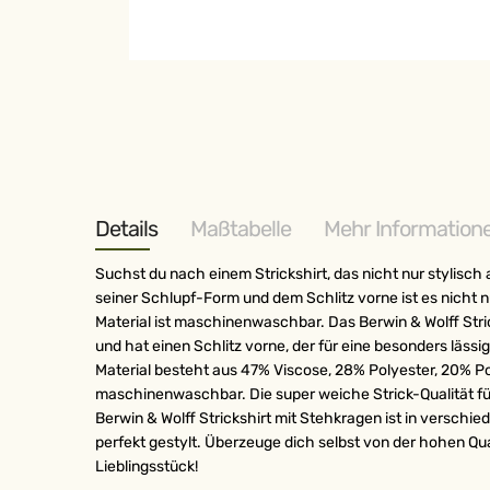
Zum
Anfang
der
Bildergalerie
springen
Details
Maßtabelle
Mehr Information
Suchst du nach einem Strickshirt, das nicht nur stylisch 
seiner Schlupf-Form und dem Schlitz vorne ist es nicht 
Material ist maschinenwaschbar. Das Berwin & Wolff Stric
und hat einen Schlitz vorne, der für eine besonders läss
Material besteht aus 47% Viscose, 28% Polyester, 20% Po
maschinenwaschbar. Die super weiche Strick-Qualität füh
Berwin & Wolff Strickshirt mit Stehkragen ist in verschie
perfekt gestylt. Überzeuge dich selbst von der hohen Qua
Lieblingsstück!