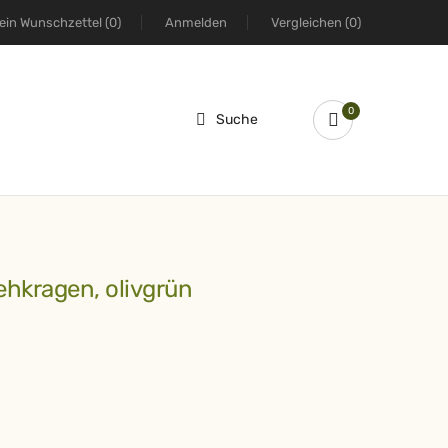
ein Wunschzettel
(0)
Anmelden
Vergleichen
(0)
0
Suche
Stehkragen, olivgrün