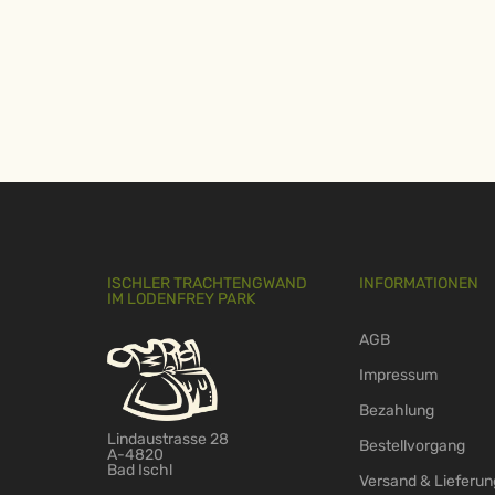
ISCHLER TRACHTENGWAND
INFORMATIONEN
IM LODENFREY PARK
AGB
Impressum
Bezahlung
Lindaustrasse 28
Bestellvorgang
A-4820
Bad Ischl
Versand & Lieferun