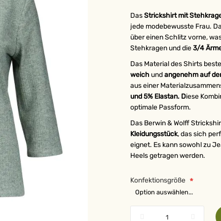
Das
Strickshirt mit Stehkra
jede modebewusste Frau. Das 
über einen Schlitz vorne, wa
Stehkragen und die
3/4 Ärm
Das Material des Shirts best
weich
und
angenehm auf de
aus einer Materialzusamme
und 5% Elastan. D
iese Kombi
optimale Passform.
Das Berwin & Wolff Strickshir
Kleidungsstück
, das sich per
eignet. Es kann sowohl zu J
Heels getragen werden.
Konfektionsgröße