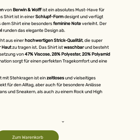
gen
von
Berwin & Wolff
ist ein absolutes Must-Have für
Shirt ist in einer
Schlupf-Form
designt und verfügt
s dem Shirt eine besonders
feminine Note
verleiht. Der
el
runden das elegante Design ab.
eht aus einer
hochwertigen
Strick-Qualität
, die super
r Haut
zu tragen ist. Das Shirt ist
waschbar
und besteht
nsetzung von
47% Viscose, 28% Polyester, 20% Polyamid
nation sorgt für einen perfekten Tragekomfort und eine
t mit Stehkragen ist ein
zeitloses
und vielseitiges
fekt für den Alltag, aber auch für besondere Anlässe
eans und Sneakern, als auch zu einem Rock und High
Zum Warenkorb