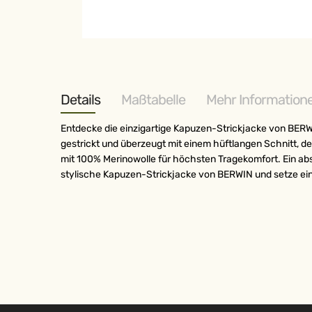
Zum
Anfang
der
Bildergalerie
springen
Details
Maßtabelle
Mehr Information
Entdecke die einzigartige Kapuzen-Strickjacke von BERW
gestrickt und überzeugt mit einem hüftlangen Schnitt, de
mit 100% Merinowolle für höchsten Tragekomfort. Ein ab
stylische Kapuzen-Strickjacke von BERWIN und setze ei