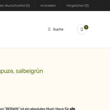
ein Wunschzettel
(0)
Anmelden
Vergleichen
(0)
0
Suche
Kapuze, salbeigrün
on "BERWIN" ist ein absolutes Must-Have für
alle