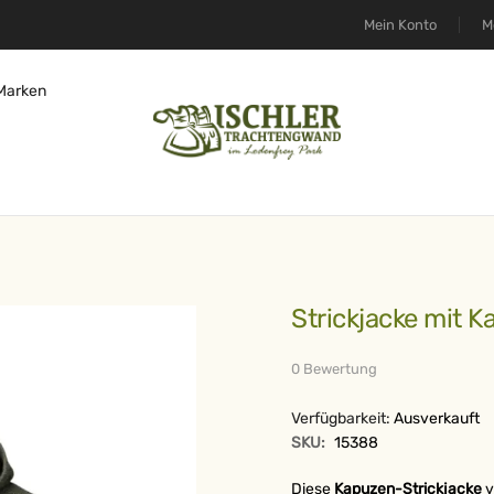
Mein Konto
M
Marken
Strickjacke mit 
0 Bewertung
Verfügbarkeit:
Ausverkauft
SKU:
15388
Diese
Kapuzen-Strickjacke
v