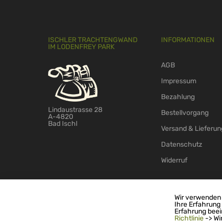
ISCHLER TRACHTENGWAND
INFORMATIONEN
IM LODENFREY PARK
AGB
Impressum
Bezahlung
Lindaustrasse 28
Bestellvorgang
A-4820
Bad Ischl
Versand & Lieferun
Datenschutz
Widerruf
Wir verwenden 
Ihre Erfahrung
© 2026 - TS-Handelsagentur GmbH
Erfahrung beei
Richtlinie
-> Wi