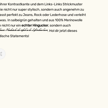
 ihrer Kontrastkante und dem Links-Links Strickmuster
sie nicht nur super stylisch, sondern auch angenehm zu
asst perfekt zu Jeans, Rock oder Lederhose und verleiht
twas. In salbeigrün gehalten und aus 100% Merinowolle
e nicht nur ein
echter Hingucker
, sondern auch
nweis: Handwäsche oder einfach an der Luft trocknen lassen
. Hol dir jetzt dieses
dische Statements!