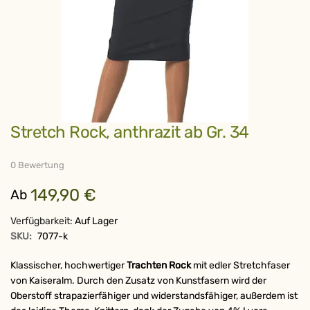
Zum
Stretch Rock, anthrazit ab Gr. 34
Anfang
der
Bildergalerie
springen
0 Bewertung
149,90 €
Ab
Verfügbarkeit:
Auf Lager
SKU:
7077-k
Klassischer, hochwertiger
Trachten Rock
mit edler Stretchfaser
von Kaiseralm. Durch den Zusatz von Kunstfasern wird der
Oberstoff strapazierfähiger und widerstandsfähiger, außerdem ist