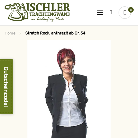
0
Home
Stretch Rock, anthrazit ab Gr. 34
Zum
Ende
der
Bildergalerie
springen
Gutscheincode!